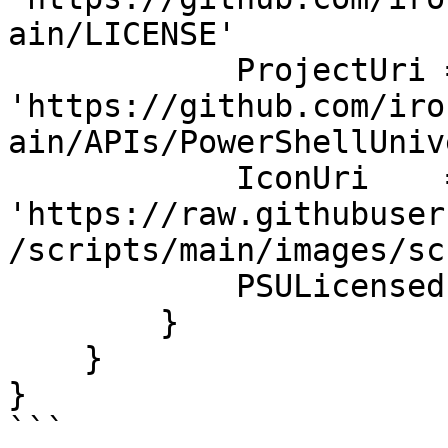
ain/LICENSE'

            ProjectUri = 
'https://github.com/iro
ain/APIs/PowerShellUniv
            IconUri    = 
'https://raw.githubuser
/scripts/main/images/sc
            PSULicensed = $true

        }

    }

}

```
