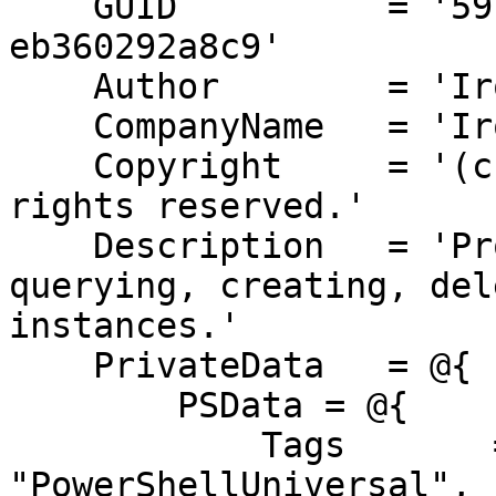
    GUID          = '59f32838-32bb-46e3-b29d-
eb360292a8c9'

    Author        = 'Ironman Software'

    CompanyName   = 'Ironman Software'

    Copyright     = '(c) Ironman Software. All 
rights reserved.'

    Description   = 'Provides API endpoints from 
querying, creating, del
instances.'

    PrivateData   = @{

        PSData = @{

            Tags       = @('CIM', 
"PowerShellUniversal", 