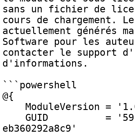
sans un fichier de lice
cours de chargement. Le
actuellement générés ma
Software pour les auteu
contacter le support d'
d'informations.

```powershell

@{

    ModuleVersion = '1.0.0'

    GUID          = '59f32838-32bb-46e3-b29d-
eb360292a8c9'
