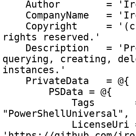
    Author        = 'Ironman Software'

    CompanyName   = 'Ironman Software'

    Copyright     = '(c) Ironman Software. All 
rights reserved.'

    Description   = 'Provides API endpoints from 
querying, creating, del
instances.'

    PrivateData   = @{

        PSData = @{

            Tags       = @('CIM', 
"PowerShellUniversal", 
            LicenseUri = 
'https://github.com/iro