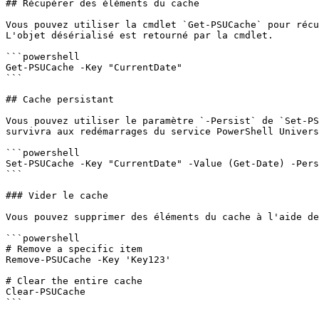
## Récupérer des éléments du cache

Vous pouvez utiliser la cmdlet `Get-PSUCache` pour récu
L'objet désérialisé est retourné par la cmdlet.

```powershell

Get-PSUCache -Key "CurrentDate"

```

## Cache persistant

Vous pouvez utiliser le paramètre `-Persist` de `Set-PS
survivra aux redémarrages du service PowerShell Univers
```powershell

Set-PSUCache -Key "CurrentDate" -Value (Get-Date) -Pers
```

### Vider le cache

Vous pouvez supprimer des éléments du cache à l'aide de
```powershell

# Remove a specific item

Remove-PSUCache -Key 'Key123'

# Clear the entire cache

Clear-PSUCache

```
