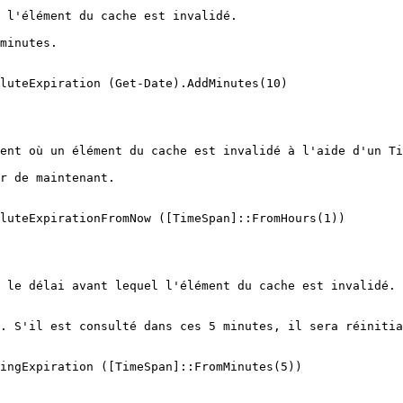
 l'élément du cache est invalidé.

minutes.

luteExpiration (Get-Date).AddMinutes(10)

ent où un élément du cache est invalidé à l'aide d'un Ti
r de maintenant.

luteExpirationFromNow ([TimeSpan]::FromHours(1))

 le délai avant lequel l'élément du cache est invalidé. 
. S'il est consulté dans ces 5 minutes, il sera réinitia
ingExpiration ([TimeSpan]::FromMinutes(5))
