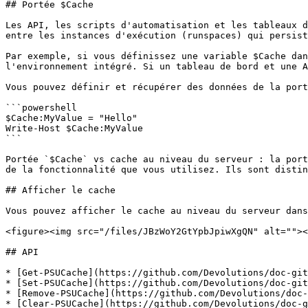
## Portée $Cache

Les API, les scripts d'automatisation et les tableaux d
entre les instances d'exécution (runspaces) qui persist
Par exemple, si vous définissez une variable $Cache dan
l'environnement intégré. Si un tableau de bord et une A
Vous pouvez définir et récupérer des données de la port
```powershell

$Cache:MyValue = "Hello"

Write-Host $Cache:MyValue

```

Portée `$Cache` vs cache au niveau du serveur : la port
de la fonctionnalité que vous utilisez. Ils sont distin
## Afficher le cache

Vous pouvez afficher le cache au niveau du serveur dans
<figure><img src="/files/JBzWoY2GtYpbJpiwXgQN" alt=""><
## API

* [Get-PSUCache](https://github.com/Devolutions/doc-git
* [Set-PSUCache](https://github.com/Devolutions/doc-git
* [Remove-PSUCache](https://github.com/Devolutions/doc-
* [Clear-PSUCache](https://github.com/Devolutions/doc-g