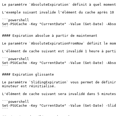
Le paramètre `AbsoluteExpiration` définit à quel moment
L'exemple suivant invalide l'élément du cache après 10 
```powershell

Set-PSUCache -Key "CurrentDate" -Value (Get-Date) -Abso
```

#### Expiration absolue à partir de maintenant

Le paramètre `AbsoluteExpirationFromNow` définit le mom
L'élément de cache suivant est invalidé 1 heure à parti
```powershell

Set-PSUCache -Key "CurrentDate" -Value (Get-Date) -Abso
```

#### Expiration glissante

Le paramètre `SlidingExpiration` vous permet de définir
minuteur est réinitialisé.

L'élément de cache suivant sera invalidé dans 5 minutes
```powershell

Set-PSUCache -Key "CurrentDate" -Value (Get-Date) -Slid
```
