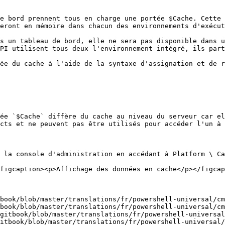
e bord prennent tous en charge une portée $Cache. Cette 
eront en mémoire dans chacun des environnements d'exécut
s un tableau de bord, elle ne sera pas disponible dans u
PI utilisent tous deux l'environnement intégré, ils part
ée du cache à l'aide de la syntaxe d'assignation et de r
ée `$Cache` diffère du cache au niveau du serveur car el
cts et ne peuvent pas être utilisés pour accéder l'un à 
 la console d'administration en accédant à Platform \ Ca
figcaption><p>Affichage des données en cache</p></figcap
book/blob/master/translations/fr/powershell-universal/cm
book/blob/master/translations/fr/powershell-universal/cm
gitbook/blob/master/translations/fr/powershell-universal
itbook/blob/master/translations/fr/powershell-universal/