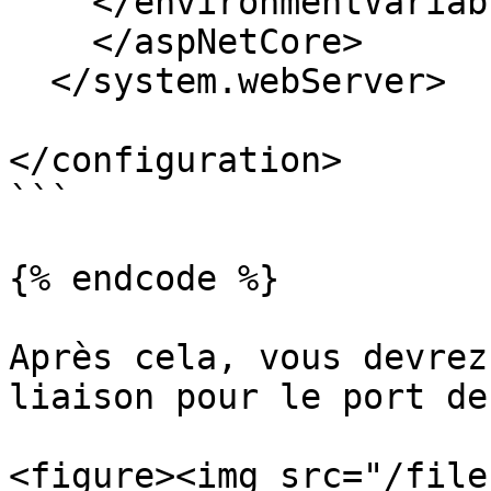
    </environmentVariables>

    </aspNetCore>

  </system.webServer>

</configuration>

```

{% endcode %}

Après cela, vous devrez
liaison pour le port de
<figure><img src="/file