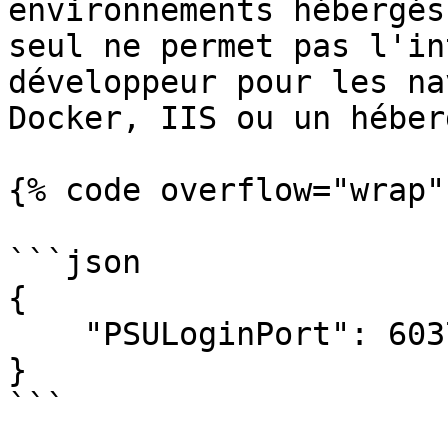
environnements hébergés
seul ne permet pas l'in
développeur pour les na
Docker, IIS ou un héber
{% code overflow="wrap" 
```json

{

    "PSULoginPort": 60370

}

```
