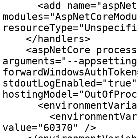
      <add name="aspNetCore" path="*" verb="*" 
modules="AspNetCoreModu
resourceType="Unspecifi
    </handlers>

    <aspNetCore processPath="Universal.Server.exe" 
arguments="--appsetting
forwardWindowsAuthToken
stdoutLogEnabled="true"
hostingModel="OutOfProc
      <environmentVariables>

        <environmentVariable name="PSULoginPort" 
value="60370" />
