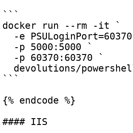
```

docker run --rm -it `

  -e PSULoginPort=60370 `

  -p 5000:5000 `

  -p 60370:60370 `

  devolutions/powershell-universal

```

{% endcode %}

#### IIS
