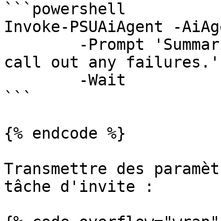
```powershell

Invoke-PSUAiAgent -AiAg
	-Prompt 'Summarize the last deployment and 
call out any failures.' 
	-Wait

```

{% endcode %}

Transmettre des paramèt
tâche d'invite :
