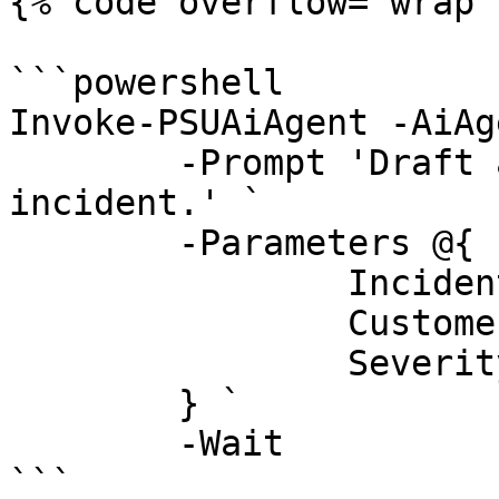
{% code overflow="wrap" 
```powershell

Invoke-PSUAiAgent -AiAg
	-Prompt 'Draft a status update for the 
incident.' `

	-Parameters @{

		IncidentId = 42

		Customer   = 'Contoso'

		Severity   = 'High'

	} `

	-Wait

```
