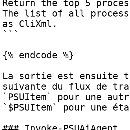
Return the top 5 proces
The list of all process
as CliXml.

```

{% endcode %}

La sortie est ensuite t
suivante du flux de tra
`PSUItem` pour une autr
`$PSUItem` pour une éta
### Invoke-PSUAiAgent
