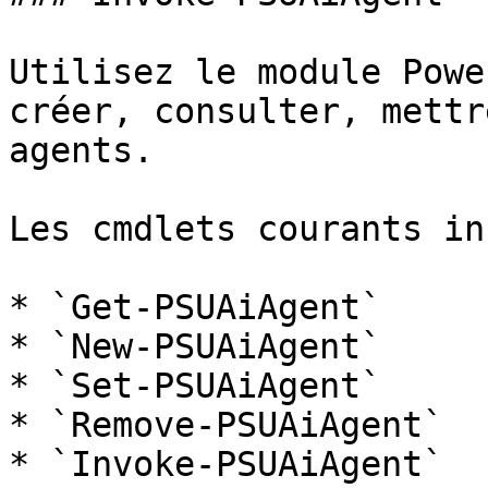
Utilisez le module Powe
créer, consulter, mettr
agents.

Les cmdlets courants in
* `Get-PSUAiAgent`

* `New-PSUAiAgent`

* `Set-PSUAiAgent`

* `Remove-PSUAiAgent`

* `Invoke-PSUAiAgent`
