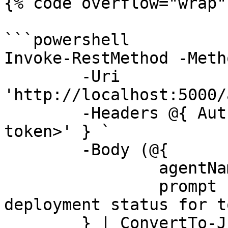
{% code overflow="wrap" 
```powershell

Invoke-RestMethod -Meth
	-Uri 
'http://localhost:5000/
	-Headers @{ Authorization = 'Bearer <app-
token>' } `

	-Body (@{

		agentName = 'SupportAgent'

		prompt    = 'Summarize the 
deployment status for t
	} | ConvertTo-Json) `
