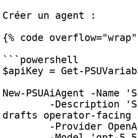
Créer un agent :

{% code overflow="wrap" 
```powershell

$apiKey = Get-PSUVariab
New-PSUAiAgent -Name 'S
	-Description 'Summarizes incidents and 
drafts operator-facing 
	-Provider OpenAI `

	-Model 'gpt-5.5' `
