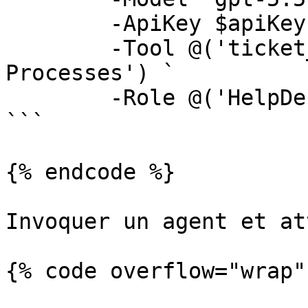
	-ApiKey $apiKey `

	-Tool @('ticket_*', 'Get Running 
Processes') `

	-Role @('HelpDesk', 'Operator')

```

{% endcode %}

Invoquer un agent et at
{% code overflow="wrap" 