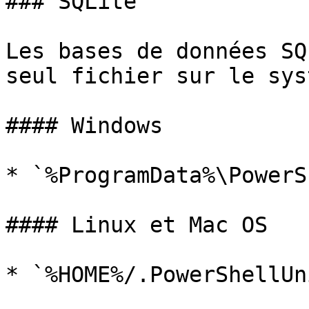
### SQLite

Les bases de données SQ
seul fichier sur le sys
#### Windows

* `%ProgramData%\PowerS
#### Linux et Mac OS

* `%HOME%/.PowerShellUn