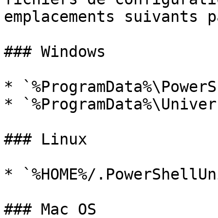
emplacements suivants p
### Windows

* `%ProgramData%\PowerS
* `%ProgramData%\Univer
### Linux

* `%HOME%/.PowerShellUn
### Mac OS
