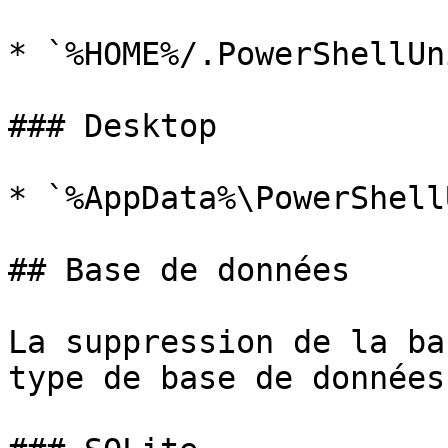
* `%HOME%/.PowerShellUn
### Desktop

* `%AppData%\PowerShell
## Base de données

La suppression de la ba
type de base de données