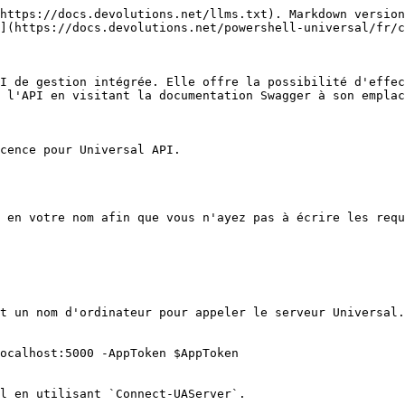
https://docs.devolutions.net/llms.txt). Markdown version
](https://docs.devolutions.net/powershell-universal/fr/c
I de gestion intégrée. Elle offre la possibilité d'effec
 l'API en visitant la documentation Swagger à son emplac
cence pour Universal API.

 en votre nom afin que vous n'ayez pas à écrire les requ
t un nom d'ordinateur pour appeler le serveur Universal.
ocalhost:5000 -AppToken $AppToken

l en utilisant `Connect-UAServer`.
