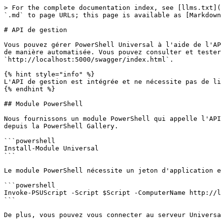
> For the complete documentation index, see [llms.txt](
`.md` to page URLs; this page is available as [Markdown
# API de gestion

Vous pouvez gérer PowerShell Universal à l'aide de l'AP
de manière automatisée. Vous pouvez consulter et tester
`http://localhost:5000/swagger/index.html`.

{% hint style="info" %}

L'API de gestion est intégrée et ne nécessite pas de li
{% endhint %}

## Module PowerShell

Nous fournissons un module PowerShell qui appelle l'API
depuis la PowerShell Gallery.

```powershell

Install-Module Universal

```

Le module PowerShell nécessite un jeton d'application e
```powershell

Invoke-PSUScript -Script $Script -ComputerName http://l
```

De plus, vous pouvez vous connecter au serveur Universa