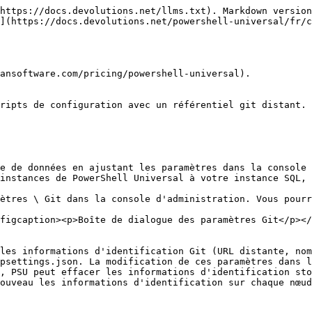
rentiel. S'il est spécifié, PowerShell Universal se synchronisera avec le distant. Des informations d'identification appropriées sont requises pour accéder à ce distant.

#### Format d'URL Azure DevOps

Les référentiels Azure DevOps doivent utiliser le format d'URL moderne `dev.azure.com` plutôt que l'ancien domaine `visualstudio.com` :

**Format correct :**

```
https://dev.azure.com/<organization>/<project>/_git/<repository>
```

**Exemples :**

```
https://dev.azure.com/mycompany/MyProject/_git/PowerShellUniversal
https://dev.azure.com/mycompany/MyProject/_git/PSU%20Scripts
```

Si le nom de votre référentiel contient des espaces, ils doivent être encodés sous la forme `%20` dans l'URL. Évitez d'utiliser des URL avec l'ancien domaine `visualstudio.com`, car elles peuvent provoquer des boucles de redirection ou des échecs d'authentification avec l'erreur « too many redirects or authentication replays ».

Pour Azure DevOps, votre jeton d'accès personnel doit avoir la portée **Code (lecture et écriture)**. Les jetons à granularité fine fonctionnent, mais les PAT classiques sont recommandés pour la compatibilité entre les versions de PSU.

**Remarque pour les utilisateurs de GitLab :** Si votre instance GitLab nécessite une authentification par en-tête, vous devrez peut-être utiliser l'option Client Git externe et configurer des assistants d'informations d'identification Git, car le client Git intégré de PSU utilise l'authentification HTTP Basic avec le PAT comme mot de passe. Certaines configurations GitLab attendent un en-tête `Private-Token` à la place.

### Authentification

Vous devrez configurer l'authentification auprès de votre référentiel git distant. Nous recommandons l'utilisation d'un jeton d'accès personnel.

### Client Git externe

Vous pouvez choisir d'utiliser un client git externe plutôt que la bibliothèque intégrée à PowerShell Universal. Cela vous offre des options de configuration supplémentaires, comme l'utilisation de l'authentification SSH. PowerShell Universal n'utilisera pas le nom d'utilisateur, les mots de passe ou les PAT configurés lors de l'activation de cette méthode. Vous devrez avoir un client git installé.

#### Utilisation des clés SSH

Vous pouvez utiliser PowerShell Universal pour générer et gérer des clés SSH. Dans la console d'administration, cliquez sur Plateforme \ Clés SSH. Générez une nouvelle clé SSH. Ensuite, cliquez sur le bouton de copie à côté de la clé SSH pour obtenir la clé publique.

Enregistrez la clé publique auprès du référentiel ou du compte cible. Par exemple, vous pouvez suivre le [guide GitHub](https://docs.github.com/en/authentication/connecting-to-github-with-ssh) ici.

Dans la fenêtre Paramètres Git, sélectionnez la clé SSH que vous souhaitez utiliser avec la synchronisation Git. Lors de l'utilisation de clés SSH, assurez-vous que l'URL SSH est sélectionnée pour le clonage de votre référentiel.

```
git@github.com:ironmansoftware/psu-devo
```

<figure><img src="/files/A3dfPDFsrCG1VSwyMIbQ" alt=""><figcaption><p>URL SSH GitHub</p></figcaption></figure>

#### Définition des informations d'identification

Lors de l'utilisation du client git externe, vous êtes responsable de la configuration des informations d'identification avant d'effectuer une synchronisation.

Vous pouvez configurer les informations d'identification via la configuration git ou l'URL transmise à PowerShell Universal.

La commande suivante stockera les informations d'i