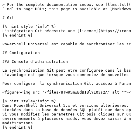
> For the complete documentation index, see [llms.txt](https://docs.devolutions.net/llms.txt). Markdown versions of documentation pages are available by appending `.md` to page URLs; this page is available as [Markdown](https://docs.devolutions.net/powershell-universal/fr/config/git.md).

# Git

{% hint style="info" %}
L'intégration Git nécessite une [licence](https://ironmansoftware.com/pricing/powershell-universal).
{% endhint %}

PowerShell Universal est capable de synchroniser les scripts de configuration avec un référentiel git distant.

## Configuration

### Console d'administration

La synchronisation Git peut être configurée dans la base de données en ajustant les paramètres dans la console d'administration. Il s'agit de l'approche recommandée. L'avantage est que lorsque vous connectez de nouvelles instances de PowerShell Universal à votre instance SQL, vous n'aurez pas à reconfigurer la synchronisation Git.

Pour configurer la synchronisation Git, accédez à Paramètres \ Git dans la console d'administration. Vous pourrez cliquer sur le bouton Créer les paramètres Git.

<figure><img src="/files/8Tw95mwBdB1BlY103s2A" alt=""><figcaption><p>Boîte de dialogue des paramètres Git</p></figcaption></figure>

{% hint style="info" %}
Dans PowerShell Universal 5.x et versions ultérieures, les informations d'identification Git (URL distante, nom d'utilisateur et jeton d'accès personnel) sont stockées dans la base de données SQL plutôt que dans appsettings.json. La modification de ces paramètres dans l'interface utilisateur met à jour la base de données. Si vous modifiez les paramètres Git puis cliquez sur OK, PSU peut effacer les informations d'identification stockées même si les champs semblent remplis. Dans les environnements à plusieurs nœuds, vous devez saisir à nouveau les informations d'identification sur chaque nœud individuellement après avoir effectué des modifications.
{% endhint %}

### appsettings.json

Vous pouvez également utiliser les [paramètres de configuration](/powershell-universal/fr/config/settings.md) pour configurer la synchronisation Git. Cela est utile si vous disposez d'une seule instance de PSU et souhaitez sauvegarder votre fichier appsettings.json. La modification des paramètres dans la console d'administration ne met pas à jour le fichier appsettings.json. Vous devrez le faire manuellement et redémarrer PowerShell Universal après avoir modifié les paramètres.

Si des paramètres de synchronisation Git sont spécifiés dans la base de données, les paramètres définis dans appsettings.json sont ignorés.

## Paramètres de synchronisation Git

### Branche

Par défaut, PowerShell Universal se synchronise avec la branche `master`. Si vous souhaitez utiliser une branche différente, spécifiez le paramètre `GitBranch` dans votre `appsettings.json`.

#### Correction du suivi amont manquant

Si vous rencontrez l'erreur **« There is no tracking information for the current branch »**, la branche locale n'est pas liée à la branche distante. Pour corriger cela :

1. Ouvrez PowerShell dans `%ProgramData%\UniversalAutomation\Repository` (ou le chemin de référentiel configuré)
2. Exécutez :

```powershell
git fetch
git branch --set-upstream-to=origin/main main
git pull
```

### Distant

Les dépôts distants ne sont pas obligatoires. Si aucun distant n'est spécifié, le référentiel git est stocké localement dans le répertoire du réfé