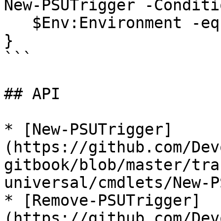
New-PSUTrigger -Conditio
   $Env:Environment -eq 'production'

}

```

## API

* [New-PSUTrigger]
(https://github.com/Dev
gitbook/blob/master/tra
universal/cmdlets/New-P
* [Remove-PSUTrigger]
(https://github.com/Dev