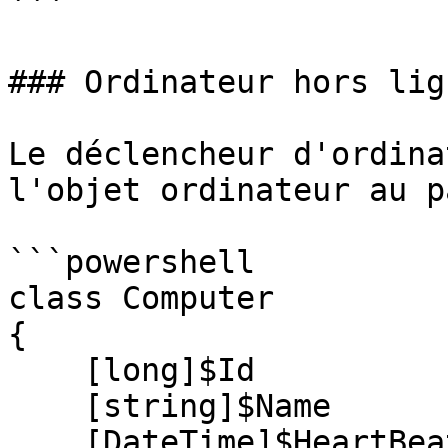
```

### Ordinateur hors lign
Le déclencheur d'ordina
l'objet ordinateur au p
```powershell

class Computer

{

    [long]$Id

    [string]$Name

    [DateTime]$HeartBeat
