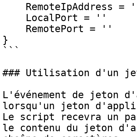
    RemoteIpAddress = ''

    LocalPort = ''

    RemotePort = ''

}

```

### Utilisation d'un je
L'événement de jeton d'
lorsqu'un jeton d'appli
Le script recevra un pa
le contenu du jeton d'a