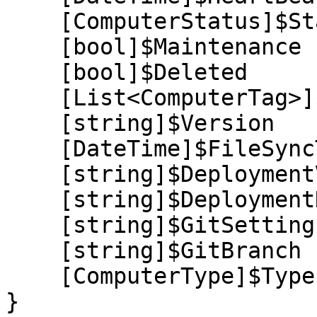
    [ComputerStatus]$Status

    [bool]$Maintenance

    [bool]$Deleted

    [List<ComputerTag>]$Tags

    [string]$Version

    [DateTime]$FileSyncTimestamp

    [string]$DeploymentVersion

    [string]$DeploymentName

    [string]$GitSettings

    [string]$GitBranch

    [ComputerType]$Type

}
