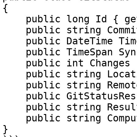
{

    public long Id { get; set; }

    public string CommitId { get; set; }

    public DateTime Timestamp { get; set; }

    public TimeSpan SyncTime { get; set; }

    public int Changes { get; set; }

    public string Location { get; set; }

    public string Remote { get; set; }

    public GitStatusResult Result { get; set; }

    public string ResultMessage { get; set; }

    public string ComputerName { get; set; }

}
