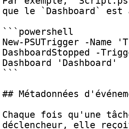
Par exemple, `Script.ps
que le `Dashboard` est 
```powershell

New-PSUTrigger -Name 'T
DashboardStopped -Trigg
Dashboard 'Dashboard'

```

## Métadonnées d'événeme
Chaque fois qu'une tâch
déclencheur, elle reçoi