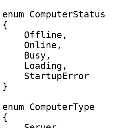
enum ComputerStatus

{

    Offline,

    Online,

    Busy,

    Loading,

    StartupError

}

enum ComputerType

{

    Server,
