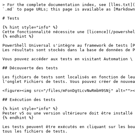
> For the complete documentation index, see [llms.txt](
`.md` to page URLs; this page is available as [Markdown
# Tests

{% hint style="info" %}

Cette fonctionnalité nécessite une [licence](/powershel
{% endhint %}

PowerShell Universal s'intègre au framework de tests [P
Les résultats sont stockés dans la base de données de P
Vous pouvez accéder aux tests en visitant Automation \ 
## Découverte des tests

Les fichiers de tests sont localisés en fonction de leu
l'onglet Fichiers de tests. Vous pouvez créer de nouvea
<figure><img src="/files/mFonDgtLcvNwRmbH9SNj" alt=""><
## Exécution des tests

{% hint style="info" %}

Pester v5 ou une version ultérieure doit être installé 
{% endhint %}

Les tests peuvent être exécutés en cliquant sur les bou
tous les fichiers de tests.
