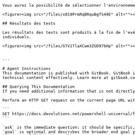
Vous aurez la possibilité de sélectionner l'environneme
<figure><img src="/files/x819PrmRqBRquBgfS49E" alt=""><
## Résultats des tests

Les résultats des tests sont produits à la fin de l'exé
individuels.

<figure><img src="/files/GTV1TlaXCwm3ZUD97bHp" alt=""><
---

# Agent Instructions

This documentation is published with GitBook. GitBook i
technical content effectively. Learn more at gitbook.co
## Querying This Documentation

If you need additional information that is not directly
Perform an HTTP GET request on the current page URL wit
```

GET https://docs.devolutions.net/powershell-universal/f
```

`ask` is the immediate question: it should be specific,
`goal` is optional and describes the broader end goal y