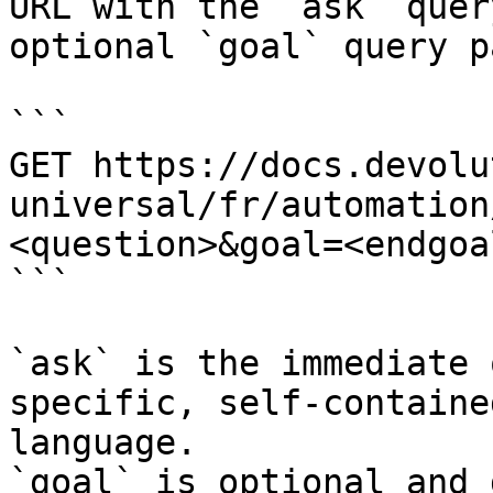
URL with the `ask` quer
optional `goal` query p
```

GET https://docs.devolu
universal/fr/automation
<question>&goal=<endgoal
```

`ask` is the immediate 
specific, self-containe
language.

`goal` is optional and 