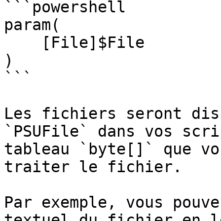
```powershell

param(

    [File]$File

)

```

Les fichiers seront dis
`PSUFile` dans vos scri
tableau `byte[]` que vo
traiter le fichier.

Par exemple, vous pouve
textuel du fichier en l