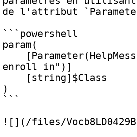
paramètres en utilisant
de l'attribut `Parameter
```powershell

param(

    [Parameter(HelpMessage = "Class you want to 
enroll in")]

    [string]$Class

)

```

![](/files/Vocb8LD0429B