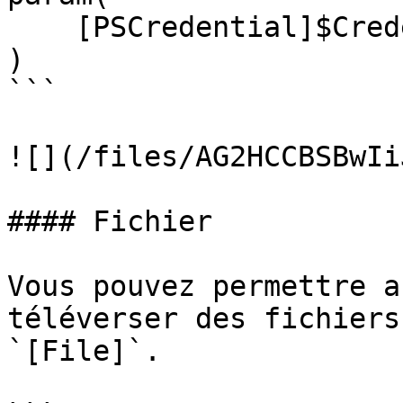
    [PSCredential]$Credential

)

```

![](/files/AG2HCCBSBwIi
#### Fichier

Vous pouvez permettre a
téléverser des fichiers
`[File]`.
