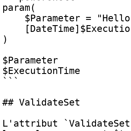
param(

    $Parameter = "Hello, World",

    [DateTime]$ExecutionTime = Get-Date

)

$Parameter

$ExecutionTime

```

## ValidateSet

L'attribut `ValidateSet