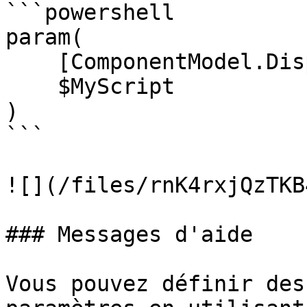
```powershell

param(

    [ComponentModel.DisplayName("My Script")]

    $MyScript

)

```

![](/files/rnK4rxjQzTKB
### Messages d'aide

Vous pouvez définir des