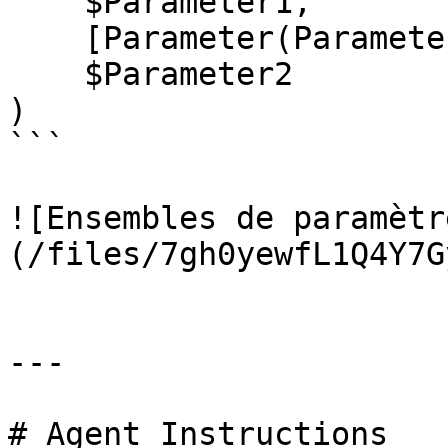
    $Parameter1,

    [Parameter(ParameterSetName = 'Set2')]

    $Parameter2

)

```

![Ensembles de paramètr
(/files/7gh0yewfL1Q4Y7G
---

# Agent Instructions
