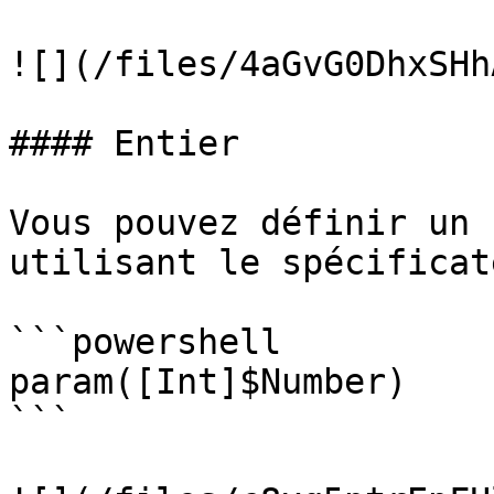
![](/files/4aGvG0DhxSHh
#### Entier

Vous pouvez définir un 
utilisant le spécificat
```powershell

param([Int]$Number)

```
