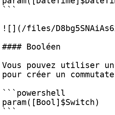
param([DateTime]$DateTim
```

![](/files/D8bg5SNAiAs6
#### Booléen

Vous pouvez utiliser un
pour créer un commutateu
```powershell

param([Bool]$Switch)

```
