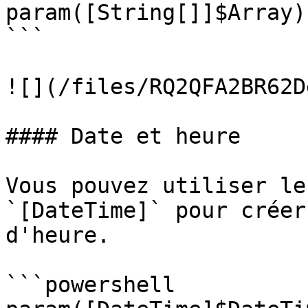
param([String[]]$Array)

```

![](/files/RQ2QFA2BR62D
#### Date et heure

Vous pouvez utiliser le
`[DateTime]` pour créer
d'heure.

```powershell
