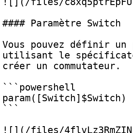
![](/files/c8xq5ptrEpFU
#### Paramètre Switch

Vous pouvez définir un 
utilisant le spécificat
créer un commutateur.

```powershell

param([Switch]$Switch)

```

![](/files/4flvLz3RmZIN