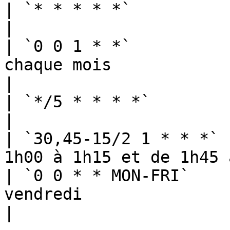
| `* * * * *`          | Chaque minute                    
|

| `0 0 1 * *`          
chaque mois                                        
|

| `*/5 * * * *`        | Toutes les 5 minutes    
|

| `30,45-15/2 1 * * *` 
1h00 à 1h15 et de 1h45 
| `0 0 * * MON-FRI`    
vendredi                                          
|
