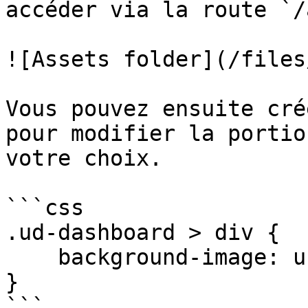
accéder via la route `/
![Assets folder](/files
Vous pouvez ensuite cré
pour modifier la portio
votre choix.

```css

.ud-dashboard > div {

    background-image: url("/assets/image.jpeg");

}

```
