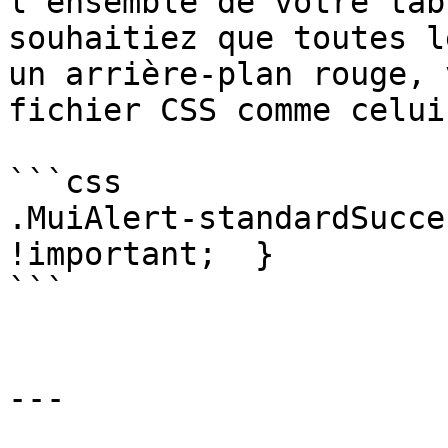
l'ensemble de votre tab
souhaitiez que toutes l
un arrière-plan rouge, 
fichier CSS comme celui-
```css

.MuiAlert-standardSucce
!important;  }

```

---
