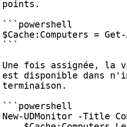
points.

```powershell

$Cache:Computers = Get-
```

Une fois assignée, la v
est disponible dans n'i
terminaison.

```powershell

New-UDMonitor -Title Co
    $Cache:Computers.Length | Out-UDMonitorData
