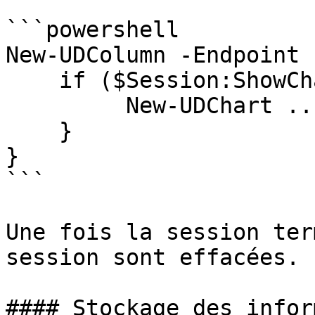
```powershell

New-UDColumn -Endpoint {
    if ($Session:ShowChart) {

         New-UDChart ...

    }

}

```

Une fois la session ter
session sont effacées.

#### Stockage des infor