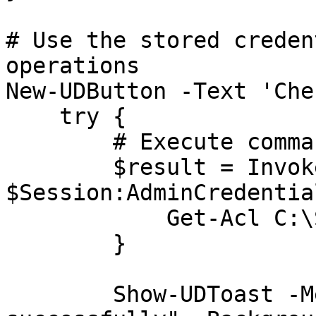
# Use the stored creden
operations

New-UDButton -Text 'Che
    try {

        # Execute command as the credentialed user

        $result = Invoke-Command -Credential 
$Session:AdminCredentia
            Get-Acl C:\SensitiveFolder

        }

        Show-UDToast -Message "ACL retrieved 