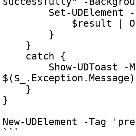
successfully" -Backgrou
        Set-UDElement -Id 'aclOutput' -Content { 

            $result | Out-String 

        }

    }

    catch {

        Show-UDToast -Message "Failed: 
$($_.Exception.Message)
    }

}

New-UDElement -Tag 'pre
```
