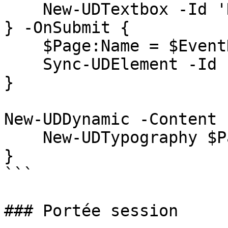
    New-UDTextbox -Id 'Name'

} -OnSubmit {

    $Page:Name = $EventData.Name

    Sync-UDElement -Id 'Name'

}

New-UDDynamic -Content {
    New-UDTypography $Page:Name

}

```

### Portée session
