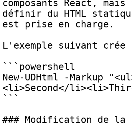
composants React, mais 
définir du HTML statiqu
est prise en charge.

L'exemple suivant crée 
```powershell

New-UDHtml -Markup "<ul
<li>Second</li><li>Thir
```

### Modification de la 