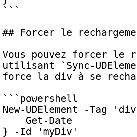
```

## Forcer le rechargeme
Vous pouvez forcer le r
utilisant `Sync-UDEleme
force la div à se recha
```powershell

New-UDElement -Tag 'div
    Get-Date

} -Id 'myDiv'
