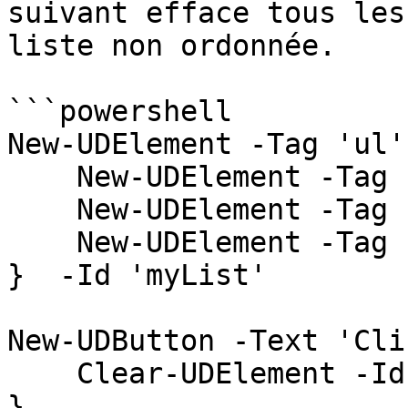
suivant efface tous les
liste non ordonnée.

```powershell

New-UDElement -Tag 'ul'
    New-UDElement -Tag 'li' -Content { 'First' }

    New-UDElement -Tag 'li' -Content { 'Second' }

    New-UDElement -Tag 'li' -Content { 'Third' }

}  -Id 'myList'

New-UDButton -Text 'Cli
    Clear-UDElement -Id 'myList'

}
