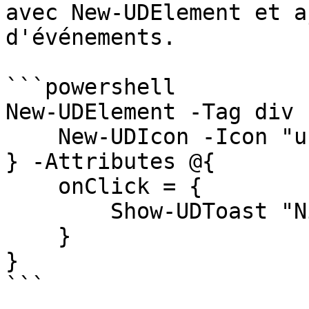
avec New-UDElement et a
d'événements.

```powershell

New-UDElement -Tag div 
    New-UDIcon -Icon "user"

} -Attributes @{

    onClick = {

        Show-UDToast "Nice!"

    }

}

```
