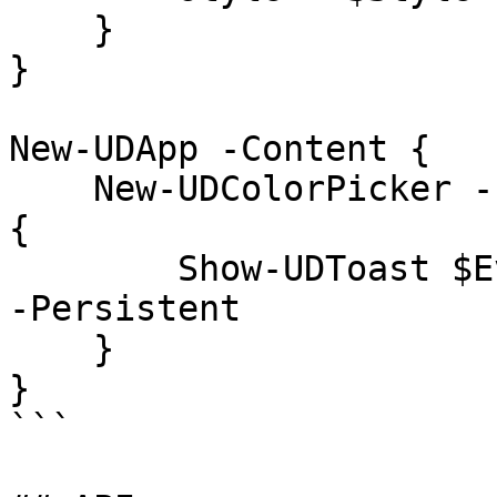
    }

}

New-UDApp -Content { 

    New-UDColorPicker -Id 'colorPicker' -OnChange 
{

        Show-UDToast $EventData -Position topLeft 
-Persistent

    }

}

```
