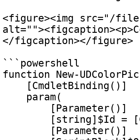
<figure><img src="/file
alt=""><figcaption><p>C
</figcaption></figure>

```powershell

function New-UDColorPic
    [CmdletBinding()]

    param(

        [Parameter()]

        [string]$Id = [Guid]::NewGuid(),

        [Parameter()]
