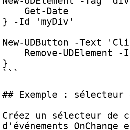
New-UDElement -Tag 'div
    Get-Date

} -Id 'myDiv'

New-UDButton -Text 'Cli
    Remove-UDElement -Id 'myDiv'

}

```

## Exemple : sélecteur 
Créez un sélecteur de c
d'événements OnChange e