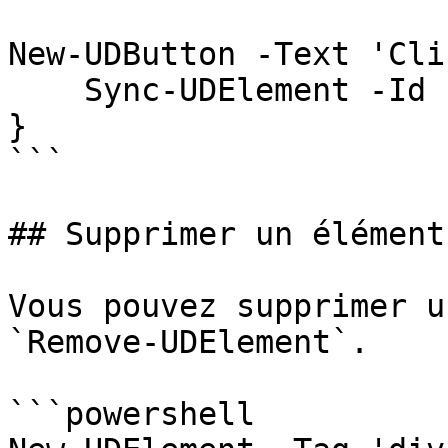
New-UDButton -Text 'Cli
    Sync-UDElement -Id 'myDiv'

}

```

## Supprimer un élément

Vous pouvez supprimer u
`Remove-UDElement`.

```powershell
