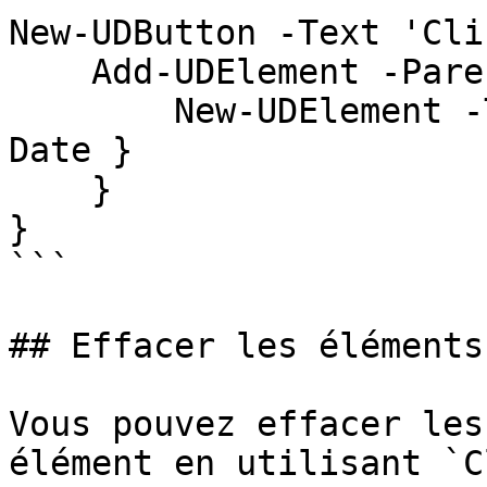
New-UDButton -Text 'Cli
    Add-UDElement -ParentId 'myList' -Content {

        New-UDElement -Tag 'li' -Content { Get-
Date }

    }

}

```

## Effacer les éléments
Vous pouvez effacer les
élément en utilisant `C