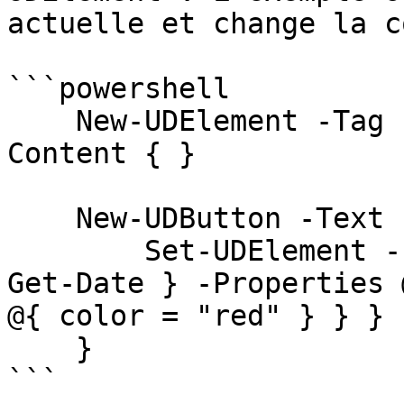
actuelle et change la c
```powershell

    New-UDElement -Tag 'div' -Id 'myElement' -
Content { }

    New-UDButton -Text 'Click Me' -OnClick {

        Set-UDElement -Id 'myElement' -Content { 
Get-Date } -Properties 
@{ color = "red" } } }

    }

```
