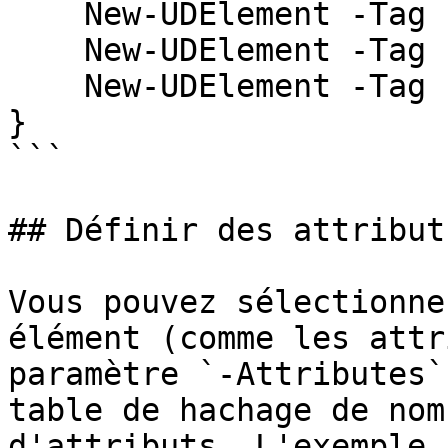
    New-UDElement -Tag 'li' -Content { 'First' }

    New-UDElement -Tag 'li' -Content { 'Second' }

    New-UDElement -Tag 'li' -Content { 'Third' }

}

```

## Définir des attributs
Vous pouvez sélectionne
élément (comme les attr
paramètre `-Attributes`
table de hachage de nom
d'attributs. L'exemple 