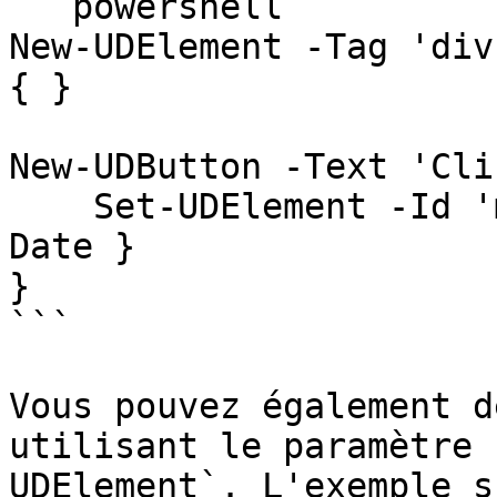
```powershell

New-UDElement -Tag 'div
{ }

New-UDButton -Text 'Cli
    Set-UDElement -Id 'myElement' -Content { Get-
Date }

}

```

Vous pouvez également d
utilisant le paramètre 
UDElement`. L'exemple s