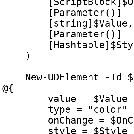
        [ScriptBlock]$OnChange,

        [Parameter()]

        [string]$Value,

        [Parameter()]

        [Hashtable]$Style

    )

    New-UDElement -Id $Id -Tag "input" -Attributes 
@{

        value = $Value

        type = "color"

        onChange = $OnChange

        style = $Style
