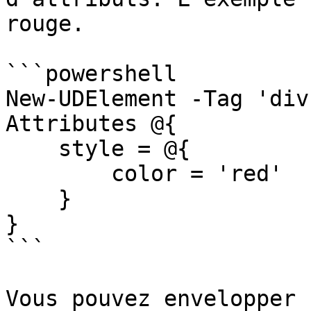
rouge.

```powershell

New-UDElement -Tag 'div
Attributes @{

    style = @{

        color = 'red'

    }

}

```

Vous pouvez envelopper 