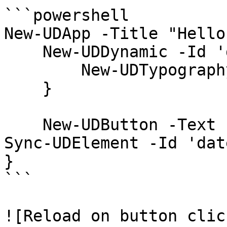
```powershell

New-UDApp -Title "Hello
    New-UDDynamic -Id 'date' -Content {

        New-UDTypography -Text "$(Get-Date)"

    }

    New-UDButton -Text 'Reload Date' -OnClick { 
Sync-UDElement -Id 'date
}

```

![Reload on button clic