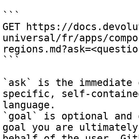
```

GET https://docs.devolu
universal/fr/apps/compo
regions.md?ask=<questio
```

`ask` is the immediate 
specific, self-containe
language.

`goal` is optional and 
goal you are ultimately
behalf of the user. Git