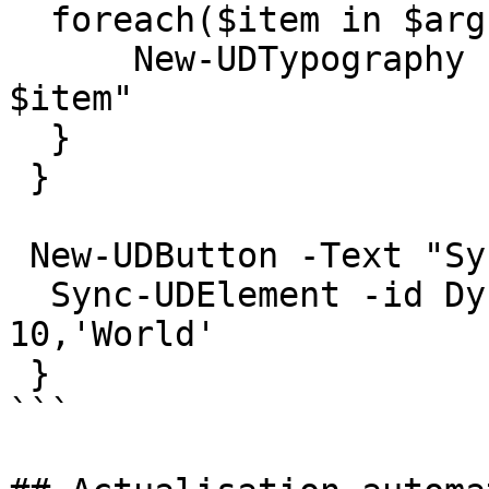
  foreach($item in $argumentList){

      New-UDTypography -Variant h3 -Text "Item: 
$item"

  }

 }

 New-UDButton -Text "Sync Dynamic" -onclick {

  Sync-UDElement -id DynamicRegion -ArgumentList 
10,'World'

 }

```
