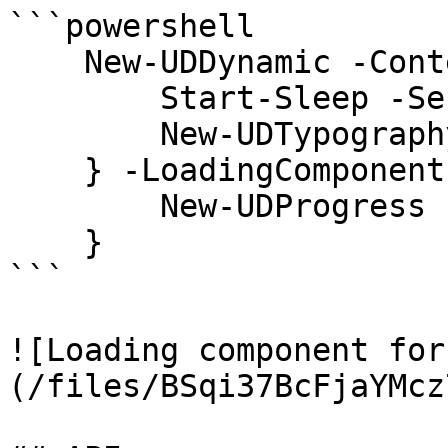
```powershell

    New-UDDynamic -Content {

        Start-Sleep -Seconds 3

        New-UDTypography -Text "Done!"

    } -LoadingComponent {

        New-UDProgress -Circular

    }

```

![Loading component for
(/files/BSqi37BcFjaYMcz