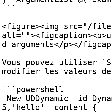
```

<figure><img src="/file
alt=""><figcaption><p>u
d'arguments</p></figcap
Vous pouvez utiliser `S
modifier les valeurs de
```powershell

 New-UDDynamic -id DynamicRegion -ArgumentList 
5,'hello' -content {
