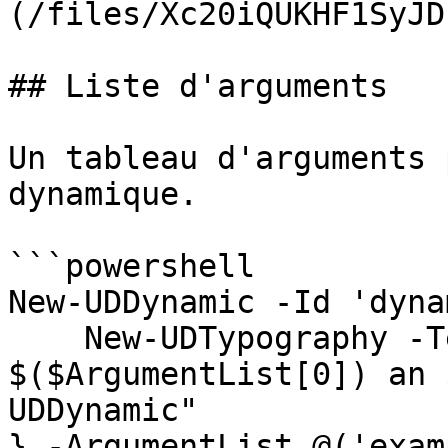
(/files/Xc20iQUKHF1SyJD
## Liste d'arguments

Un tableau d'arguments 
dynamique.

```powershell

New-UDDynamic -Id 'dyna
    New-UDTypography -Text "This is an 
$($ArgumentList[0]) an 
UDDynamic"

} -ArgumentList @('exam