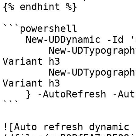
{% endhint %}

```powershell

    New-UDDynamic -Id 'date' -Content {

        New-UDTypography -Text "$(Get-Date)" -
Variant h3

        New-UDTypography -Text "$(Get-Random)" -
Variant h3

    } -AutoRefresh -AutoRefreshInterval 1

```

![Auto refresh dynamic 