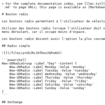
> For the complete documentation index, see [llms.txt](
`.md` to page URLs; this page is available as [Markdown
# Bouton radio

Les boutons radio permettent à l'utilisateur de sélecti
Utilisez des boutons radio lorsque l'utilisateur doit v
menu déroulant, car il occupe moins d'espace.

Les boutons radio doivent avoir l'option la plus couram
## Radio simple

![](/files/yxSEJRcJOfDunJQPoAOI)

```powershell

New-UDRadioGroup -Label "Day" -Content {

    New-UDRadio -Label Monday -Value 'monday'

    New-UDRadio -Label Tuesday -Value 'tuesday'

    New-UDRadio -Label Wednesday -Value 'wednesday'

    New-UDRadio -Label Thursday -Value 'thursday'

    New-UDRadio -Label Friday  -Value 'friday'

    New-UDRadio -Label Saturday -Value 'saturday'

    New-UDRadio -Label Sunday -Value 'sunday'

}

```

## OnChange
