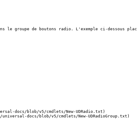
ns le groupe de boutons radio. L'exemple ci-dessous plac
ersal-docs/blob/v5/cmdlets/New-UDRadio.txt)

/universal-docs/blob/v5/cmdlets/New-UDRadioGroup.txt)
