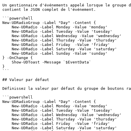
Un gestionnaire d'événements appelé lorsque le groupe d
contient le JSON complet de l'événement.

```powershell

New-UDRadioGroup -Label "Day" -Content {

    New-UDRadio -Label Monday -Value 'monday'

    New-UDRadio -Label Tuesday -Value 'tuesday'

    New-UDRadio -Label Wednesday -Value 'wednesday'

    New-UDRadio -Label Thursday -Value 'thursday'

    New-UDRadio -Label Friday  -Value 'friday'

    New-UDRadio -Label Saturday -Value 'saturday'

    New-UDRadio -Label Sunday -Value 'sunday'

} -OnChange {

    Show-UDToast -Message `$EventData`

}

```

## Valeur par défaut

Définissez la valeur par défaut du groupe de boutons ra
```powershell

New-UDRadioGroup -Label "Day" -Content {

    New-UDRadio -Label Monday -Value 'monday'

    New-UDRadio -Label Tuesday -Value 'tuesday'

    New-UDRadio -Label Wednesday -Value 'wednesday'

    New-UDRadio -Label Thursday -Value 'thursday'

    New-UDRadio -Label Friday  -Value 'friday'

    New-UDRadio -Label Saturday -Value 'saturday'
