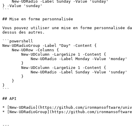
    New-UDRadio -Label Sunday -Value 'sunday'

} -Value 'sunday'

```

## Mise en forme personnalisée

Vous pouvez utiliser une mise en forme personnalisée da
dessus des autres.

```powershell

New-UDRadioGroup -Label "Day" -Content {

    New-UDRow -Columns {

        New-UDColumn -LargeSize 1 -Content {

            New-UDRadio -Label Monday -Value 'monday'        

        }

        New-UDColumn -LargeSize 1 -Content {

            New-UDRadio -Label Sunday -Value 'sunday'

        }

    }

}

```

## API

* [New-UDRadio](https://github.com/ironmansoftware/univ
* [New-UDRadioGroup](https://github.com/ironmansoftware
---
