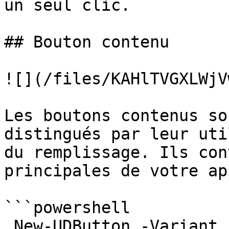
un seul clic.

## Bouton contenu

![](/files/KAHlTVGXLWjV
Les boutons contenus so
distingués par leur uti
du remplissage. Ils con
principales de votre ap
```powershell

 New-UDButton -Variant 'contained' -Text 'Default'
