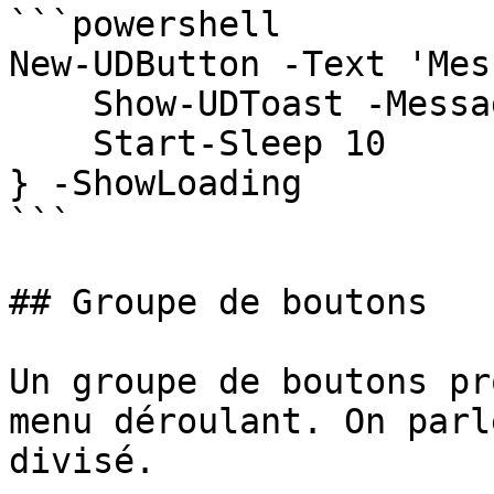
```powershell

New-UDButton -Text 'Mes
    Show-UDToast -Message 'Hello, world!'

    Start-Sleep 10

} -ShowLoading

```

## Groupe de boutons

Un groupe de boutons pr
menu déroulant. On parl
divisé.
