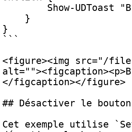
        Show-UDToast "Button 3"

    }

}

```

<figure><img src="/file
alt=""><figcaption><p>B
</figcaption></figure>

## Désactiver le bouton
Cet exemple utilise `Se