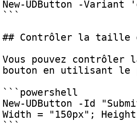
New-UDButton -Variant '
```

## Contrôler la taille 
Vous pouvez contrôler l
bouton en utilisant le 
```powershell

New-UDButton -Id "Submi
Width = "150px"; Height
```
