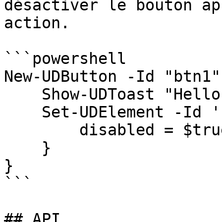
désactiver le bouton ap
action.

```powershell

New-UDButton -Id "btn1"
    Show-UDToast "Hello!"

    Set-UDElement -Id 'btn1' -Attributes @{

        disabled = $true

    }

}

```

## API
