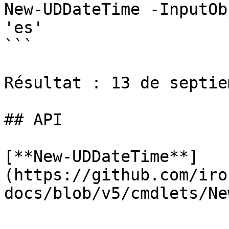
New-UDDateTime -InputOb
'es'

```

Résultat : 13 de septie
## API

[**New-UDDateTime**]
(https://github.com/iro
docs/blob/v5/cmdlets/Ne