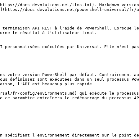
https://docs.devolutions.net/llms.txt). Markdown version
](https://docs.devolutions.net/powershell-universal/fr/a
 terminaison API REST à l'aide de PowerShell. Lorsque le
urne le résultat à l'utilisateur final.

I personnalisées exécutées par Universal. Elle n'est pas
ns votre version PowerShell par défaut. Contrairement au
ous définissez sont exécutées dans un seul processus Pow
aison, l'API est beaucoup plus rapide.

rsal/fr/config/environments.md) qui exécute le processus
e ce paramètre entraînera le redémarrage du processus AP
n spécifiant l'environnement directement sur le point de