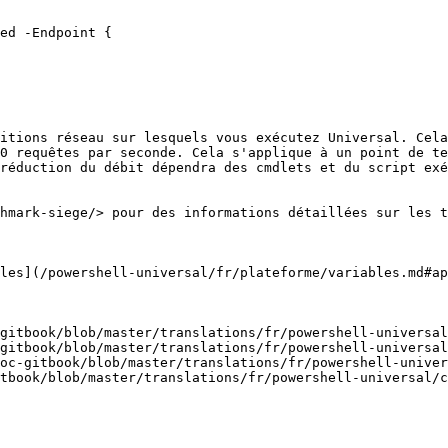
ed -Endpoint {

itions réseau sur lesquels vous exécutez Universal. Cela
0 requêtes par seconde. Cela s'applique à un point de te
réduction du débit dépendra des cmdlets et du script exé
hmark-siege/> pour des informations détaillées sur les t
les](/powershell-universal/fr/plateforme/variables.md#ap
gitbook/blob/master/translations/fr/powershell-universal
gitbook/blob/master/translations/fr/powershell-universal
oc-gitbook/blob/master/translations/fr/powershell-univer
tbook/blob/master/translations/fr/powershell-universal/c