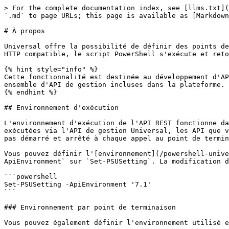
> For the complete documentation index, see [llms.txt](
`.md` to page URLs; this page is available as [Markdown
# À propos

Universal offre la possibilité de définir des points de
HTTP compatible, le script PowerShell s'exécute et reto
{% hint style="info" %}

Cette fonctionnalité est destinée au développement d'AP
ensemble d'API de gestion incluses dans la plateforme.

{% endhint %}

## Environnement d'exécution

L'environnement d'exécution de l'API REST fonctionne da
exécutées via l'API de gestion Universal, les API que v
pas démarré et arrêté à chaque appel au point de termin
Vous pouvez définir l'[environnement](/powershell-unive
ApiEnvironment` sur `Set-PSUSetting`. La modification d
```powershell

Set-PSUSetting -ApiEnvironment '7.1'

```

### Environnement par point de terminaison

Vous pouvez également définir l'environnement utilisé e