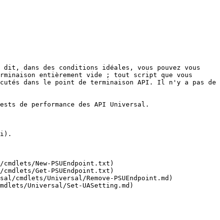
 dit, dans des conditions idéales, vous pouvez vous 
rminaison entièrement vide ; tout script que vous 
cutés dans le point de terminaison API. Il n'y a pas de 
ests de performance des API Universal.

i).

/cmdlets/New-PSUEndpoint.txt)

/cmdlets/Get-PSUEndpoint.txt)

sal/cmdlets/Universal/Remove-PSUEndpoint.md)

mdlets/Universal/Set-UASetting.md)
