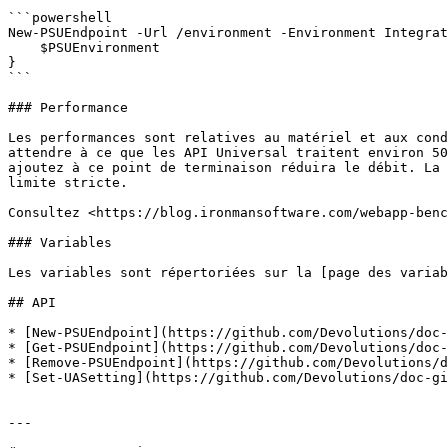
```powershell

New-PSUEndpoint -Url /environment -Environment Integrat
    $PSUEnvironment

}

```

### Performance

Les performances sont relatives au matériel et aux cond
attendre à ce que les API Universal traitent environ 50
ajoutez à ce point de terminaison réduira le débit. La 
limite stricte.

Consultez <https://blog.ironmansoftware.com/webapp-benc
### Variables

Les variables sont répertoriées sur la [page des variab
## API

* [New-PSUEndpoint](https://github.com/Devolutions/doc-
* [Get-PSUEndpoint](https://github.com/Devolutions/doc-
* [Remove-PSUEndpoint](https://github.com/Devolutions/d
* [Set-UASetting](https://github.com/Devolutions/doc-gi
---
