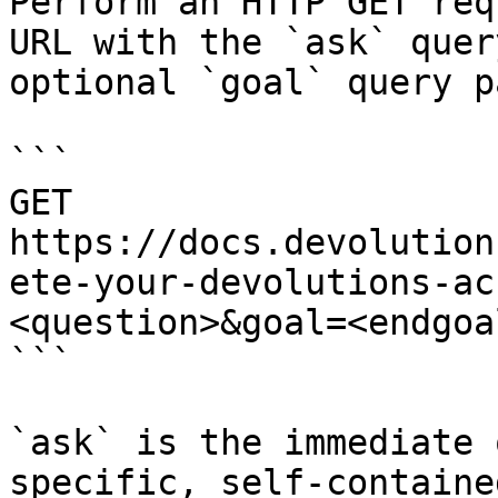
Perform an HTTP GET req
URL with the `ask` quer
optional `goal` query p
```

GET 
https://docs.devolution
ete-your-devolutions-ac
<question>&goal=<endgoal
```

`ask` is the immediate 
specific, self-containe