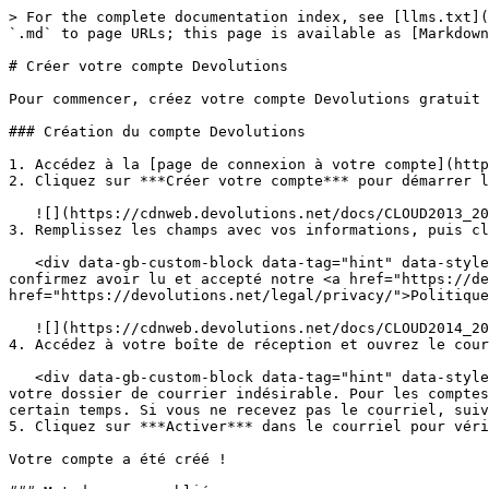
> For the complete documentation index, see [llms.txt](
`.md` to page URLs; this page is available as [Markdown
# Créer votre compte Devolutions

Pour commencer, créez votre compte Devolutions gratuit 
### Création du compte Devolutions

1. Accédez à la [page de connexion à votre compte](http
2. Cliquez sur ***Créer votre compte*** pour démarrer l
   ![](https://cdnweb.devolutions.net/docs/CLOUD2013_2024_3.png)

3. Remplissez les champs avec vos informations, puis cl
   <div data-gb-custom-block data-tag="hint" data-style="success" class="hint hint-success"><p>En cliquant sur <em><strong>Créer un compte</strong></em>, vous 
confirmez avoir lu et accepté notre <a href="https://de
href="https://devolutions.net/legal/privacy/">Politique
   ![](https://cdnweb.devolutions.net/docs/CLOUD2014_2024_3.png)

4. Accédez à votre boîte de réception et ouvrez le cour
   <div data-gb-custom-block data-tag="hint" data-style="warning" class="hint hint-warning"><p>Le courriel contenant le lien d'activation pourrait se trouver dans 
votre dossier de courrier indésirable. Pour les comptes
certain temps. Si vous ne recevez pas le courriel, suiv
5. Cliquez sur ***Activer*** dans le courriel pour véri
Votre compte a été créé !
