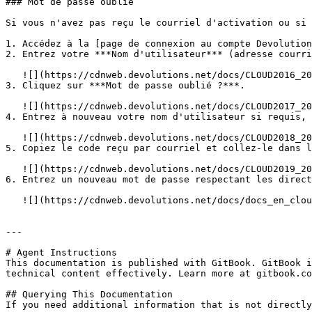
### Mot de passe oublié

Si vous n'avez pas reçu le courriel d'activation ou si 
1. Accédez à la [page de connexion au compte Devolution
2. Entrez votre ***Nom d'utilisateur*** (adresse courri
   ![](https://cdnweb.devolutions.net/docs/CLOUD2016_2024_3.png)

3. Cliquez sur ***Mot de passe oublié ?***.

   ![](https://cdnweb.devolutions.net/docs/CLOUD2017_2024_3.png)

4. Entrez à nouveau votre nom d'utilisateur si requis, 
   ![](https://cdnweb.devolutions.net/docs/CLOUD2018_2024_3.png)

5. Copiez le code reçu par courriel et collez-le dans l
   ![](https://cdnweb.devolutions.net/docs/CLOUD2019_2024_3.png)

6. Entrez un nouveau mot de passe respectant les direct
   ![](https://cdnweb.devolutions.net/docs/docs_en_cloud_Cloud4027.png)

---

# Agent Instructions

This documentation is published with GitBook. GitBook i
technical content effectively. Learn more at gitbook.co
## Querying This Documentation

If you need additional information that is not directly