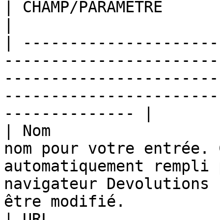
| CHAMP/PARAMÈTRE                  | DESCRIPTION                                                       
|

| ---------------------
-----------------------
-----------------------
-----------------------
-------------- |

| Nom                  
nom pour votre entrée. 
automatiquement rempli 
navigateur Devolutions 
être modifié.          
| URL                  