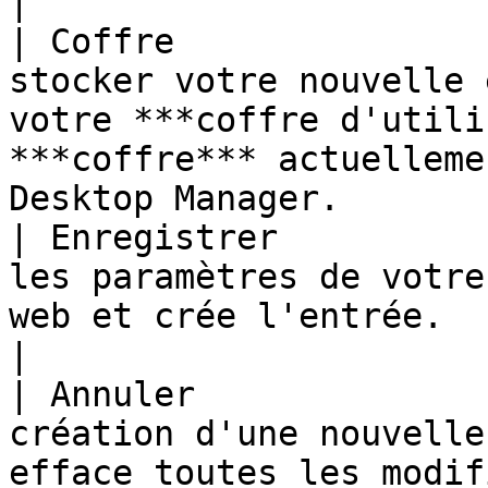
|

| Coffre               
stocker votre nouvelle 
votre ***coffre d'utili
***coffre*** actuelleme
Desktop Manager.       |
| Enregistrer          
les paramètres de votre
web et crée l'entrée.                                                                                                  
|

| Annuler              
création d'une nouvelle
efface toutes les modifications non enregistrées.        