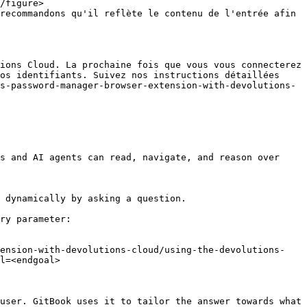
recommandons qu'il reflète le contenu de l'entrée afin 
ions Cloud. La prochaine fois que vous vous connecterez 
os identifiants. Suivez nos instructions détaillées 
s-password-manager-browser-extension-with-devolutions-
s and AI agents can read, navigate, and reason over 
 dynamically by asking a question.

ry parameter:

tension-with-devolutions-cloud/using-the-devolutions-
l=<endgoal>

user. GitBook uses it to tailor the answer towards what 