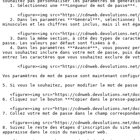
souhaitez pas personnaliser les paramètres de génératio
   1. Sélectionnez une ***Longueur de mot de passe***. La valeur par défaut est fixée à 12.

      <figure><img src="https://cdnweb.devolutions.net/docs/WEBX4109_2024_2.png" alt=""><figcaption></figcaption></figure>

   2. Dans les paramètres ***Général***, sélectionnez les types de caractères que votre mot de passe doit contenir. Par défaut, les lettres majuscules, les lettres 
minuscules et les chiffres sont inclus, mais il est éga
      <figure><img src="https://cdnweb.devolutions.net/docs/WEBX4110_2024_2.png" alt=""><figcaption></figcaption></figure>

   3. Dans la même section, à côté des types de caractères, sélectionnez le nombre minimum de caractères de chaque type qui doivent être inclus dans votre mot de 
passe. Les valeurs par défaut sont fixées à 0.

   4. Dans les paramètres ***Avancé***, vous pouvez personnaliser davantage votre mot de passe si vous le souhaitez. Dans le premier champ, entrez les caractères que 
vous souhaitez inclure dans votre mot de passe, puis da
entrez les caractères que vous souhaitez exclure de vot
      <figure><img src="https://cdnweb.devolutions.net/docs/WEBX4111_2024_2.png" alt=""><figcaption></figcaption></figure>

Vos paramètres de mot de passe sont maintenant configur
5. Si vous le souhaitez, pour modifier le mot de passe 
   <figure><img src="https://cdnweb.devolutions.net/docs/WEBX4112_2024_2.png" alt=""><figcaption></figcaption></figure>

6. Cliquez sur le bouton ***Copier dans le presse-papie
   <figure><img src="https://cdnweb.devolutions.net/docs/WEBX4113_2024_2.png" alt=""><figcaption></figcaption></figure>

7. Collez votre mot de passe dans le champ correspondan
   <figure><img src="https://cdnweb.devolutions.net/docs/WEBX4039_2024_2.png" alt=""><figcaption></figcaption></figure>

8. Suivez le reste des étapes d'inscription du site web
apparaisse dans le coin du navigateur web.
