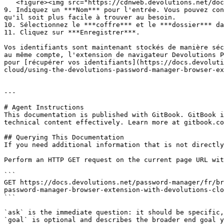
   <figure><img src="https://cdnweb.devolutions.net/docs/WEBX4106_2024_2.png" alt=""><figcaption></figcaption></figure>

9. Indiquez un ***Nom*** pour l'entrée. Vous pouvez con
qu'il soit plus facile à trouver au besoin.

10. Sélectionnez le ***coffre*** et le ***dossier*** da
11. Cliquez sur ***Enregistrer***.

Vos identifiants sont maintenant stockés de manière séc
au même compte, l'extension de navigateur Devolutions P
pour [récupérer vos identifiants](https://docs.devoluti
cloud/using-the-devolutions-password-manager-browser-ex
---

# Agent Instructions

This documentation is published with GitBook. GitBook i
technical content effectively. Learn more at gitbook.co
## Querying This Documentation

If you need additional information that is not directly
Perform an HTTP GET request on the current page URL wit
```

GET https://docs.devolutions.net/password-manager/fr/br
password-manager-browser-extension-with-devolutions-clo
```

`ask` is the immediate question: it should be specific,
`goal` is optional and describes the broader end goal y