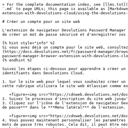
> For the complete documentation index, see [llms.txt](
`.md` to page URLs; this page is available as [Markdown
extension-with-devolutions-cloud/using-the-devolutions-
# Créer un compte pour un site web

L'extension de navigateur Devolutions Password Manager 
de créer un mot de passe sécurisé et d'enregistrer vos 
{% hint style="info" %}

Si vous avez déjà un compte pour le site web, consultez
(https://docs.devolutions.net/fr/password-manager/brows
password-manager-browser-extension-with-devolutions-clo
{% endhint %}

Suivez les étapes ci-dessous pour apprendre à créer un 
identifiants dans Devolutions Cloud.

1. Sur le site web pour lequel vous souhaitez créer un 
cette rubrique utilisera le site web Atlassian comme ex
   <figure><img src="https://cdnweb.devolutions.net/docs/WEBX4020_2024_2.png" alt=""><figcaption></figcaption></figure>

2. Suivez le processus d'inscription du site web jusqu'
3. Cliquez sur l'icône de l'extension de navigateur Dev
de passe*** dans le ***Menu latéral*** de l'extension.

   <figure><img src="https://cdnweb.devolutions.net/docs/WEBX4108_2024_2.png" alt=""><figcaption></figcaption></figure>

4. Vous pouvez maintenant personnaliser les paramètres 
mots de passe très robustes. Cela dit, il peut être néc