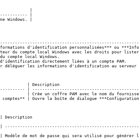
            |

----------- |

ne Windows. |

                                                        
--------------------------------------------------------
formations d'identification personnalisées*** ou ***Info
teur du compte local Windows avec les droits pour lister
du compte local Windows.                                
d'identification directement liées à un compte PAM.     
r déléguer les informations d'identification au serveur 
           | Description                                
---------- | -------------------------------------------
           | Crée un coffre PAM avec le nom du fournisse
 comptes** | Ouvre la boîte de dialogue ***Configuration
                                   
| ------------------------------------------------------
| Modèle de mot de passe qui sera utilisé pour générer l