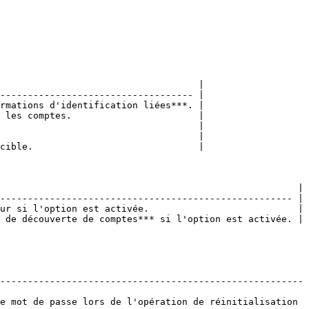
                                    |

----------------------------------- |

rmations d'identification liées***. |

 les comptes.                       |

                                    |

                                    |

cible.                              |

                                                      |

----------------------------------------------------- |

ur si l'option est activée.                           |

 de découverte de comptes*** si l'option est activée. |

-------------------------------------------------------
e mot de passe lors de l'opération de réinitialisation 