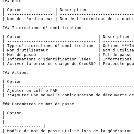
### Hôte

| Option              | Description                    
| ------------------- | -------------------------------
| Nom de l'ordinateur | Nom de l'ordinateur de la machi
### Informations d'identification

| Option                                | Description  
| ------------------------------------- | -------------
| Type d'informations d'identification  | Options ***In
| Nom d'utilisateur                     | Nom d'utilisa
| Mot de passe                          | Mot de passe 
| Informations d'identification liées   | Informations 
| Activer la prise en charge de CredSSP | Protocole pou
### Actions

| Option                                               
| -----------------------------------------------------
| Ajouter un coffre PAM                                
| **Ajouter une nouvelle configuration de découverte de
### Paramètres de mot de passe

| Option                                               | Description                                                                                
|

| ---------------------------------------------------- 
---------------- |

| Modèle de mot de passe utilisé lors de la génération 