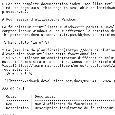
> For the complete documentation index, see [llms.txt](
`.md` to page URLs; this page is available as [Markdown
provider.md).

# Fournisseur d'utilisateurs Windows

Le fournisseur ***Utilisateur Windows*** permet à Devol
comptes locaux Windows ou pour effectuer la rotation d
(https://docs.devolutions.net/fr/pam/kb/how-to-articles
{% hint style="info" %}

* Le [service de planification](https://docs.devolution
d'exécution pour utiliser cette fonctionnalité.

* Si vous utilisez un administrateur différent de celui
Built-in Administrator account ». Consultez l'article d
Vista](https://learn.microsoft.com/en-us/troubleshoot/w
restrictions).

  {% endhint %}

![](https://cdnweb.devolutions.net/docs/DVLS4105_2024_3
### Général

| Option      | Description                            
| ----------- | ---------------------------------------
| Nom         | Nom d'affichage du fournisseur.        
| Description | Description facultative du fournisseur.