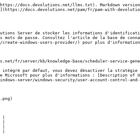
https://docs.devolutions.net/llms.txt). Markdown version
](https://docs.devolutions.net/pam/fr/pam-with-devolutio
utions Server de stocker les informations d'identificati
es mots de passe. Consultez l'article de la base de conna
/create-windows-users-provider/) pour plus d'information
s.net/fr/server/kb/knowledge-base/scheduler-service-gene
 intégré par défaut, vous devez désactiver la stratégie 
e Microsoft pour plus d'informations : [Description of U
indows-server/windows-security/user-account-control-and-
.png)

 |

 |

 |

 |
