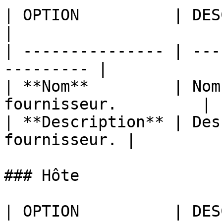
| OPTION          | DESCRIPTION             
|

| --------------- | ---
--------- |

| **Nom**         | Nom
fournisseur.         |

| **Description** | Des
fournisseur. |

### Hôte

| OPTION          | DESCRIPTION                                