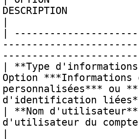
DESCRIPTION                                                                                             
|

| ---------------------
-----------------------
-----------------------
| **Type d'informations
Option ***Informations 
personnalisées*** ou **
d'identification liées*
| **Nom d'utilisateur**
d'utilisateur du compte de clé SSH.                               
|
