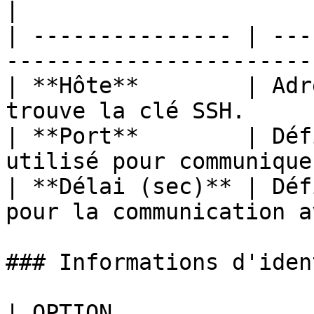
|

| --------------- | ---
-----------------------
| **Hôte**        | Adr
trouve la clé SSH.     
| **Port**        | Déf
utilisé pour communique
| **Délai (sec)** | Déf
pour la communication a
### Informations d'iden
| OPTION               