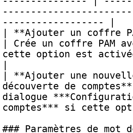
--------------- | -----
-----------------------
------------------ |

| **Ajouter un coffre PAM**                             
| Crée un coffre PAM av
cette option est activée.                       
|

| **Ajouter une nouvell
découverte de comptes**
dialogue ***Configurati
comptes*** si cette opt
### Paramètres de mot d