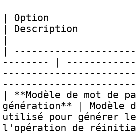
| Option                                                   
| Description                                                                                                                   
|

| ---------------------
-------- | ------------
-----------------------
-----------------------
| **Modèle de mot de pa
génération** | Modèle d
utilisé pour générer le
l'opération de réinitia