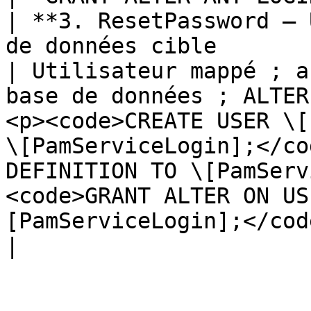
| **3. ResetPassword — 
de données cible                                          
| Utilisateur mappé ; a
base de données ; ALTER
<p><code>CREATE USER \[
\[PamServiceLogin];</co
DEFINITION TO \[PamServ
<code>GRANT ALTER ON US
[PamServiceLogin];</code></p> |                           
|
