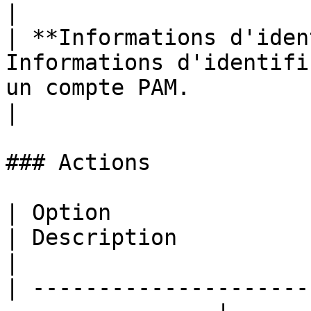
|

| **Informations d'iden
Informations d'identifi
un compte PAM.                                         
|

### Actions

| Option                                                          
| Description                                                                                          
|

| ---------------------