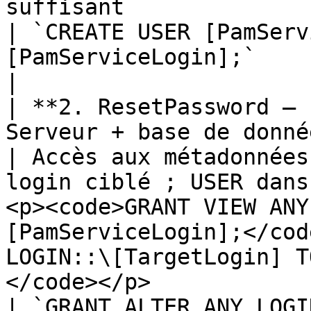
suffisant                                                
| `CREATE USER [PamServ
[PamServiceLogin];`                                                                                                                                                            
|                      
| **2. ResetPassword — 
Serveur + base de données de connexion
| Accès aux métadonnées
login ciblé ; USER dans
<p><code>GRANT VIEW ANY
[PamServiceLogin];</cod
LOGIN::\[TargetLogin] T
</code></p>                                                                        
| `GRANT ALTER ANY LOGI