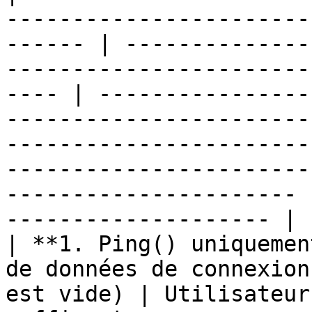
-----------------------
------ | --------------
-----------------------
---- | ----------------
-----------------------
-----------------------
-----------------------
---------------------- 
-------------------- |

| **1. Ping() uniquemen
de données de connexion
est vide) | Utilisateur