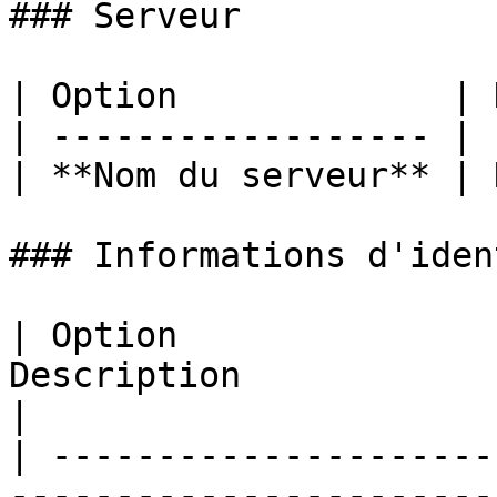
### Serveur

| Option             | 
| ------------------ | 
| **Nom du serveur** | 
### Informations d'iden
| Option               
Description                                                                                              
|

| ---------------------
-----------------------