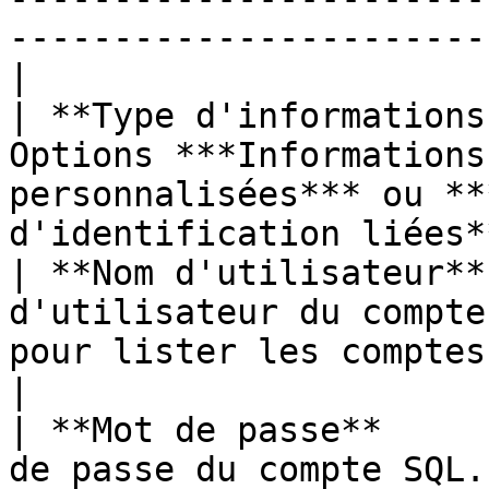
-----------------------
|

| **Type d'informations
Options ***Informations
personnalisées*** ou **
d'identification liées*
| **Nom d'utilisateur**
d'utilisateur du compte
pour lister les comptes.                          
|

| **Mot de passe**     
de passe du compte SQL.                                                                              