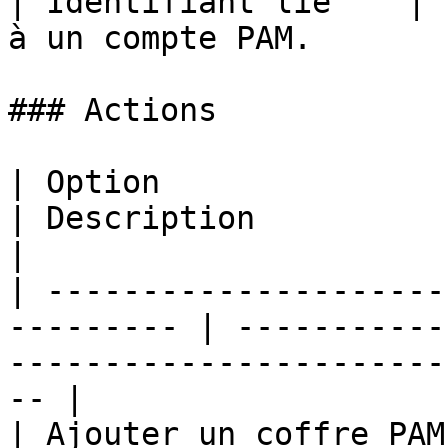
| Identifiant lié    | 
à un compte PAM.       
### Actions

| Option                                                    
| Description                                                                                
|

| ---------------------
--------- | -----------
-----------------------
-- |

| Ajouter un coffre PAM                                     