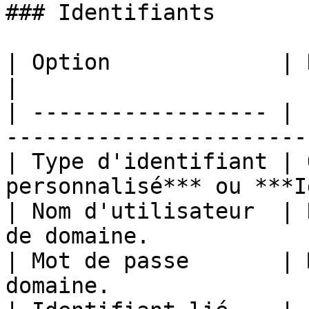
### Identifiants

| Option             | Description                         
|

| ------------------ | 
-----------------------
| Type d'identifiant | 
personnalisé*** ou ***I
| Nom d'utilisateur  | 
de domaine.            
| Mot de passe       | 
domaine.               