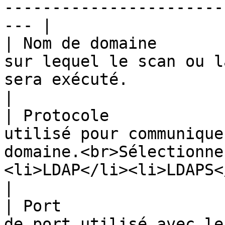
-----------------------
--- |

| Nom de domaine       
sur lequel le scan ou l
sera exécuté.                                                                                                                                              
|

| Protocole            
utilisé pour communique
domaine.<br>Sélectionne
<li>LDAP</li><li>LDAPS</li></ul>                                                       
|

| Port                 
de port utilisé avec le protocole configuré.                                                              