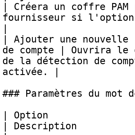
| Créera un coffre PAM 
fournisseur si l'option est activ
|

| Ajouter une nouvelle 
de compte | Ouvrira le 
de la détection de comp
activée. |

### Paramètres du mot d
| Option                                               
| Description                                                                                                                   