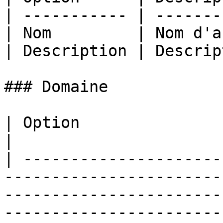
| ----------- | -------
| Nom         | Nom d'a
| Description | Descrip
### Domaine

| Option                       | Description                                                                                         
|

| ---------------------
-----------------------
-----------------------
-----------------------