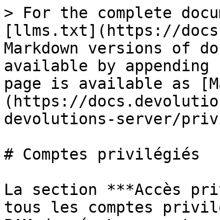
> For the complete documentation index, see [llms.txt](https://docs.devolutions.net/llms.txt). Markdown versions of documentation pages are available by appending `.md` to page URLs; this page is available as [Markdown](https://docs.devolutions.net/pam/fr/pam-with-devolutions-server/privileged-accounts.md).

# Comptes privilégiés

La section ***Accès privilégié*** permet de gérer tous les comptes privilégiés au sein d'un coffre PAM donné. Les comptes peuvent être organisés dans des dossiers ou enregistrés directement à la racine.

![](https://cdnweb.devolutions.net/docs/DVLS0000_2025_3.png)

Pour chaque compte privilégié, il est possible de gérer le processus d'extraction/restitution ou d'accéder à de nombreuses options depuis le menu contextuel ou le menu en haut à droite décrits ci-dessous.

![](https://cdnweb.devolutions.net/docs/DVLS0001_2025_3.png)

#### Plus

| Option                             | Description                                                                                                                                                                                                                                                                                                                                                                                                                                                                                                                                                                              |
| ---------------------------------- | ---------------------------------------------------------------------------------------------------------------------------------------------------------------------------------------------------------------------------------------------------------------------------------------------------------------------------------------------------------------------------------------------------------------------------------------------------------------------------------------------------------------------------------------------------------------------------------------- |
| Ajouter aux favoris                | Ajouter l'entrée au dossier ***Entrées favorites***.                                                                                                                                                                                                                                                                                                                                                                                                                                                                                                                                     |
| Copier le nom d'utilisateur        | Copier le nom d'utilisateur de l'entrée.                                                                                                                                                                                                                                                                                                                                                                                                                                                                                                                                                 |
| Renommer                           | Modifier le nom de l'entrée.                                                                                                                                                                                                                                                                                                                                                                                                                                                                                                                                                             |
| Vérifier l'état de synchronisation | Vérifier si le fournisseur peut toujours accéder au compte dans le domaine ou sur la machine SSH locale.                                                                                                                                                                                                                                                                                                                                                                                                                                                                                 |
| Extraire                           | Accéder au compte privilégié et le verrouiller.                                                                                                                                                                                                                                                                                                                                                                                                                                                                                                                                          |
| Historique des mots de passe       | Ouvrir la boîte de dialogue Historique des mots de passe.                                                                                                                                             