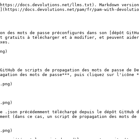
https://docs.devolutions.net/llms.txt). Markdown version
](https://docs.devolutions.net/pam/fr/pam-with-devolutio
on des mots de passe préconfigurés dans son [dépôt GitHu
t gratuits à télécharger et à modifier, et peuvent aider
xes.

ng)

GitHub de scripts de propagation des mots de passe de De
agation des mots de passe***, puis cliquez sur l'icône *
.png)

.png)

e .json précédemment téléchargé depuis le dépôt GitHub d
ment (dans ce cas, un script de propagation des mots de 
.png)
