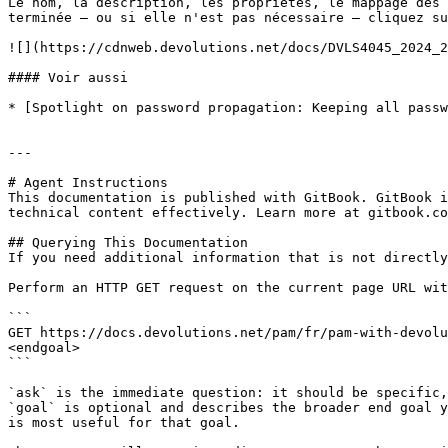
Le nom, la description, les propriétés, le mappage des 
terminée – ou si elle n'est pas nécessaire – cliquez su
![](https://cdnweb.devolutions.net/docs/DVLS4045_2024_2
#### Voir aussi

* [Spotlight on password propagation: Keeping all passw
---

# Agent Instructions

This documentation is published with GitBook. GitBook i
technical content effectively. Learn more at gitbook.co
## Querying This Documentation

If you need additional information that is not directly
Perform an HTTP GET request on the current page URL wit
```

GET https://docs.devolutions.net/pam/fr/pam-with-devolu
<endgoal>

```

`ask` is the immediate question: it should be specific,
`goal` is optional and describes the broader end goal y
is most useful for that goal.
