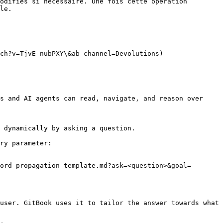
odifiés si nécessaire. Une fois cette opération 
le.

ch?v=TjvE-nubPXY\&ab_channel=Devolutions)

s and AI agents can read, navigate, and reason over 
 dynamically by asking a question.

ry parameter:

ord-propagation-template.md?ask=<question>&goal=
user. GitBook uses it to tailor the answer towards what 