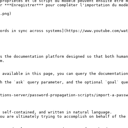
propriétés et le script du modèle peuvent ensuite être m
r ***Enregistrer*** pour compléter l'importation du modè
.png)

ords in sync across systems](https://www.youtube.com/wat
s the documentation platform designed so that both human
m.

 available in this page, you can query the documentation
h the `ask` query parameter, and the optional `goal` que
tions-server/password-propagation-scripts/import-a-passw
 self-contained, and written in natural language.

ou are ultimately trying to accomplish on behalf of the 