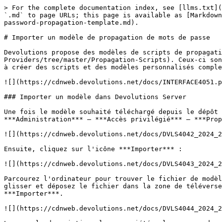
> For the complete documentation index, see [llms.txt](
`.md` to page URLs; this page is available as [Markdown
password-propagation-template.md).

# Importer un modèle de propagation de mots de passe

Devolutions propose des modèles de scripts de propagati
Providers/tree/master/Propagation-Scripts). Ceux-ci son
à créer des scripts et des modèles personnalisés comple
![](https://cdnweb.devolutions.net/docs/INTERFACE4051.p
### Importer un modèle dans Devolutions Server

Une fois le modèle souhaité téléchargé depuis le dépôt 
***Administration*** – ***Accès privilégié*** – ***Prop
![](https://cdnweb.devolutions.net/docs/DVLS4042_2024_2
Ensuite, cliquez sur l'icône ***Importer*** :

![](https://cdnweb.devolutions.net/docs/DVLS4043_2024_2
Parcourez l'ordinateur pour trouver le fichier de modèl
glisser et déposez le fichier dans la zone de téléverse
***Importer***.

![](https://cdnweb.devolutions.net/docs/DVLS4044_2024_2