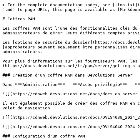
> For the complete documentation index, see [llms.txt](
`.md` to page URLs; this page is available as [Markdown
# Coffres PAM

Les coffres PAM sont l'une des fonctionnalités clés du 
administrateurs de gérer leurs différents comptes privi
Les [options de sécurité du dossier](https://docs.devol
[approbateurs peuvent également être personnalisés dire
administrateurs.

Pour plus d'informations sur les fournisseurs PAM, les 
(https://docs.devolutions.net/fr/pam/server/getting-sta
### Création d'un coffre PAM dans Devolutions Server

Dans ***Administration*** – ***Accès privilégié*** – **
![](https://cdnweb.devolutions.net/docs/docs_en_server_
Il est également possible de créer des coffres PAM en c
volet de navigation.

![](https://cdnweb.devolutions.net/docs/DVLS4038_2024_2
![](https://cdnweb.devolutions.net/docs/DVLS4040_2024_2
### Configuration d'un coffre PAM
