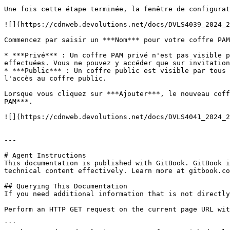
Une fois cette étape terminée, la fenêtre de configurat
![](https://cdnweb.devolutions.net/docs/DVLS4039_2024_2
Commencez par saisir un ***Nom*** pour votre coffre PAM
* ***Privé*** : Un coffre PAM privé n'est pas visible p
effectuées. Vous ne pouvez y accéder que sur invitation
* ***Public*** : Un coffre public est visible par tous 
l'accès au coffre public.

Lorsque vous cliquez sur ***Ajouter***, le nouveau coff
PAM***.

![](https://cdnweb.devolutions.net/docs/DVLS4041_2024_2
---

# Agent Instructions

This documentation is published with GitBook. GitBook i
technical content effectively. Learn more at gitbook.co
## Querying This Documentation

If you need additional information that is not directly
Perform an HTTP GET request on the current page URL wit
```
