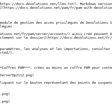
https://docs.devolutions.net/llms.txt). Markdown version
](https://docs.devolutions.net/pam/fr/pam-with-devolutio
module de gestion des accès privilégiés de Devolutions S
légiés.

utions.net/fr/pam/server/accounts/) ainsi créé peuvent ê
ctement sur le dossier](https://docs.devolutions.net/fr/
paramètres, les analyses et les importations, consultez 
rted/).

*Coffres PAM***, créez au moins un coffre PAM pour conte
ServerOp2112.png)

liquant sur le bouton représentant des points de suspens
.png)

.png)
