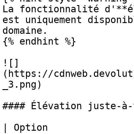
La fonctionnalité d'**é
est uniquement disponib
domaine.

{% endhint %}

![]
(https://cdnweb.devolut
_3.png)

#### Élévation juste-à-
| Option                                                                                          