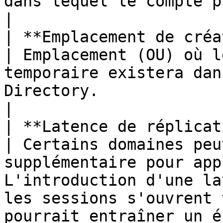
dans lequel le compte privilégié sera membre.                    
|

| **Emplacement de créa
| Emplacement (OU) où l
temporaire existera dan
Directory.                                                                                                                      
|

| **Latence de réplication**              
| Certains domaines peu
supplémentaire pour app
L'introduction d'une la
les sessions s'ouvrent 
pourrait entraîner un é