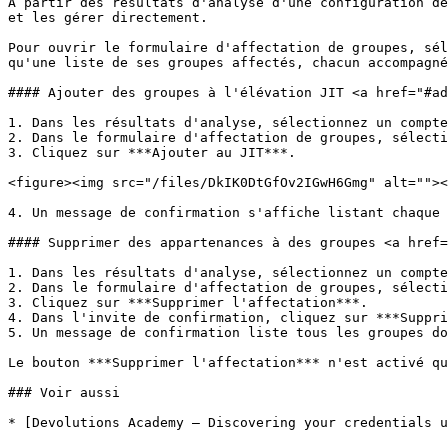
À partir des résultats d'analyse d'une configuration de
et les gérer directement.

Pour ouvrir le formulaire d'affectation de groupes, sél
qu'une liste de ses groupes affectés, chacun accompagné
#### Ajouter des groupes à l'élévation JIT <a href="#ad
1. Dans les résultats d'analyse, sélectionnez un compte
2. Dans le formulaire d'affectation de groupes, sélecti
3. Cliquez sur ***Ajouter au JIT***.

<figure><img src="/files/DkIK0DtGfOv2IGwH6Gmg" alt=""><
4. Un message de confirmation s'affiche listant chaque 
#### Supprimer des appartenances à des groupes <a href=
1. Dans les résultats d'analyse, sélectionnez un compte
2. Dans le formulaire d'affectation de groupes, sélecti
3. Cliquez sur ***Supprimer l'affectation***.

4. Dans l'invite de confirmation, cliquez sur ***Suppri
5. Un message de confirmation liste tous les groupes do
Le bouton ***Supprimer l'affectation*** n'est activé qu
### Voir aussi

* [Devolutions Academy – Discovering your credentials u