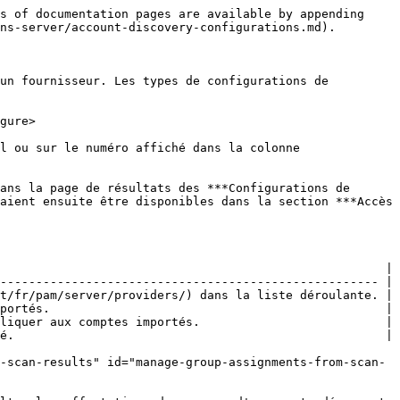
s of documentation pages are available by appending 
ns-server/account-discovery-configurations.md).

un fournisseur. Les types de configurations de 
gure>

l ou sur le numéro affiché dans la colonne 
ans la page de résultats des ***Configurations de 
aient ensuite être disponibles dans la section ***Accès 
                                                      |

----------------------------------------------------- |

t/fr/pam/server/providers/) dans la liste déroulante. |

portés.                                               |

liquer aux comptes importés.                          |

é.                                                    |

-scan-results" id="manage-group-assignments-from-scan-