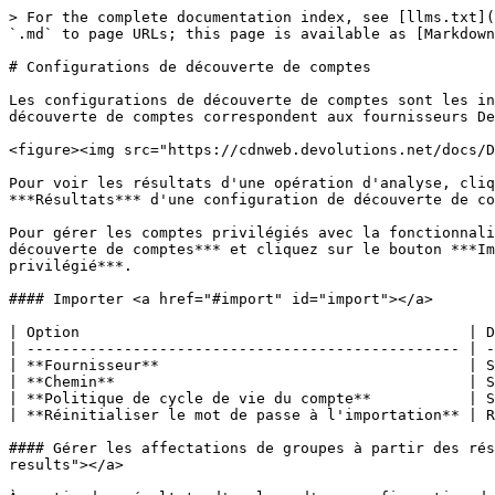
> For the complete documentation index, see [llms.txt](
`.md` to page URLs; this page is available as [Markdown
# Configurations de découverte de comptes

Les configurations de découverte de comptes sont les in
découverte de comptes correspondent aux fournisseurs De
<figure><img src="https://cdnweb.devolutions.net/docs/D
Pour voir les résultats d'une opération d'analyse, cliq
***Résultats*** d'une configuration de découverte de co
Pour gérer les comptes privilégiés avec la fonctionnali
découverte de comptes*** et cliquez sur le bouton ***Im
privilégié***.

#### Importer <a href="#import" id="import"></a>

| Option                                            | D
| ------------------------------------------------- | -
| **Fournisseur**                                   | S
| **Chemin**                                        | S
| **Politique de cycle de vie du compte**           | S
| **Réinitialiser le mot de passe à l'importation** | R
#### Gérer les affectations de groupes à partir des rés
results"></a>
