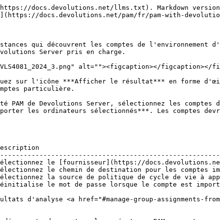
https://docs.devolutions.net/llms.txt). Markdown version
](https://docs.devolutions.net/pam/fr/pam-with-devolutio
stances qui découvrent les comptes de l'environnement d'
volutions Server pris en charge.

VLS4081_2024_3.png" alt=""><figcaption></figcaption></fi
uez sur l'icône ***Afficher le résultat*** en forme d'œi
mptes particulière.

té PAM de Devolutions Server, sélectionnez les comptes d
porter les ordinateurs sélectionnés***. Les comptes devr
escription                                              
--------------------------------------------------------
électionnez le [fournisseur](https://docs.devolutions.ne
électionnez le chemin de destination pour les comptes im
électionnez la source de politique de cycle de vie à app
éinitialise le mot de passe lorsque le compte est import
ultats d'analyse <a href="#manage-group-assignments-from