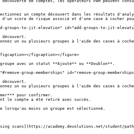
 découverte de comptes, les opérateurs PAM peuvent consu
ectionnez un compte découvert dans les résultats d'analy
 d'un score de risque associé et d'une case à cocher pou
d-groups-to-jit-elevation" id="add-groups-to-jit-elevati
 découvert.

onnez un ou plusieurs groupes à l'aide des cases à coche
figcaption></figcaption></figure>

groupe avec un statut **Ajouté** ou **Doublon**.

"#remove-group-memberships" id="remove-group-memberships
 découvert.

onnez un ou plusieurs groupes à l'aide des cases à coche
mer*** pour confirmer.

nt le compte a été retiré avec succès.

e lorsqu'au moins un groupe est sélectionné.

sing scans](https://academy.devolutions.net/student/path