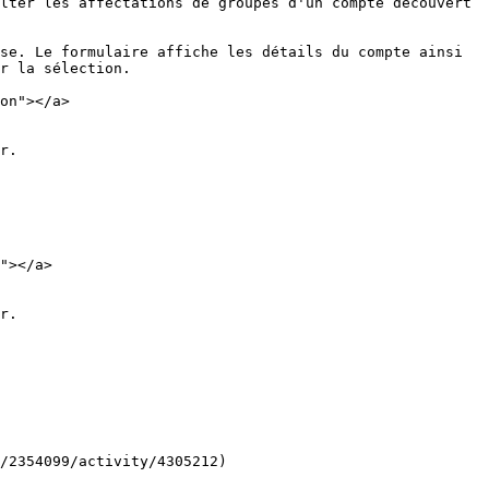
lter les affectations de groupes d'un compte découvert 
se. Le formulaire affiche les détails du compte ainsi 
r la sélection.

on"></a>

r.

"></a>

r.

/2354099/activity/4305212)
