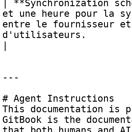
| **Synchronization sch
et une heure pour la sy
entre le fournisseur et
d'utilisateurs.                                                                                       
|

---

# Agent Instructions

This documentation is p
GitBook is the document
that both humans and AI