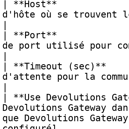
| **Host**             
d'hôte où se trouvent les comptes SSH.                                                                                     
|

| **Port**             
de port utilisé pour communiquer avec l'hôte.                                                          
|

| **Timeout (sec)**    
d'attente pour la communication avec l'hôte.                                                              
|

| **Use Devolutions Gat
Devolutions Gateway dan
que Devolutions Gateway
configuré]