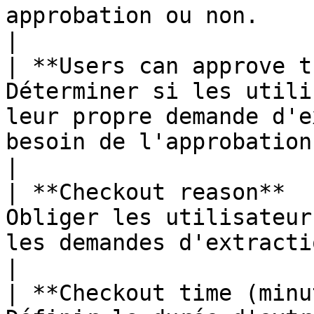
approbation ou non.                                                                                                                                               
|

| **Users can approve t
Déterminer si les utili
leur propre demande d'e
besoin de l'approbation d'un administrateur.               
|

| **Checkout reason**  
Obliger les utilisateur
les demandes d'extraction.                                                                                                                   
|

| **Checkout time (minu