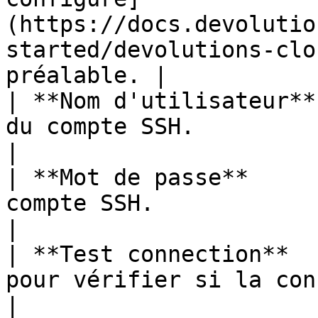
(https://docs.devolutio
started/devolutions-clo
préalable. |

| **Nom d'utilisateur**
du compte SSH.                                                                                                                                                                                            
|

| **Mot de passe**     
compte SSH.                                                                                                                                                                                                 
|

| **Test connection**  
pour vérifier si la connexion fonctionne ou non.                                                  
|
