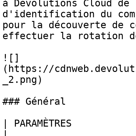
à Devolutions Cloud de 
d'identification du com
pour la découverte de c
effectuer la rotation d
![]
(https://cdnweb.devolut
_2.png)

### Général

| PARAMÈTRES                  | DESCRIPTION                                                                                            
|
