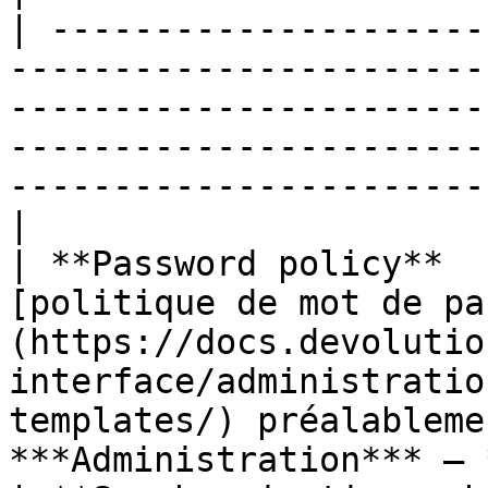
| ---------------------
-----------------------
-----------------------
-----------------------
-----------------------
|

| **Password policy**  
[politique de mot de pa
(https://docs.devolutio
interface/administratio
templates/) préalableme
***Administration*** – 