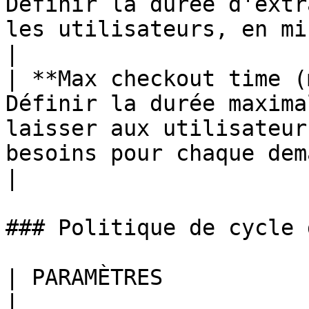
Définir la durée d'extr
les utilisateurs, en minutes.                                                                                                  
|

| **Max checkout time (
Définir la durée maxima
laisser aux utilisateur
besoins pour chaque demande.                                                                
|

### Politique de cycle 
| PARAMÈTRES                   | DESCRIPTION                                                                                       
|
