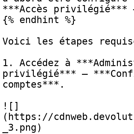
***Accès privilégié*** 
{% endhint %}

Voici les étapes requise
1. Accédez à ***Adminis
privilégié*** – ***Conf
comptes***.

![]
(https://cdnweb.devolut
_3.png)
