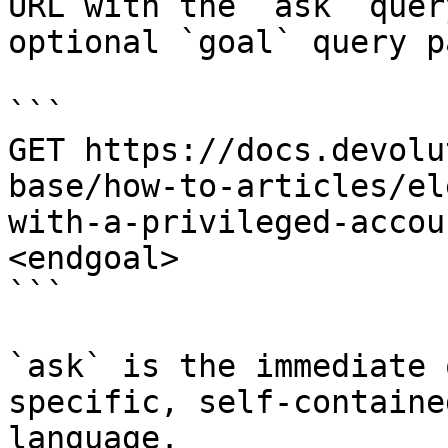
URL with the `ask` quer
optional `goal` query p
```

GET https://docs.devolu
base/how-to-articles/el
with-a-privileged-accou
<endgoal>

```

`ask` is the immediate 
specific, self-containe
language.
