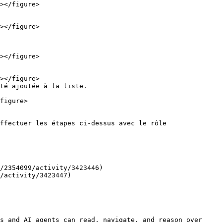
té ajoutée à la liste.

figure>

ffectuer les étapes ci-dessus avec le rôle 
/2354099/activity/3423446)

/activity/3423447)

s and AI agents can read, navigate, and reason over 