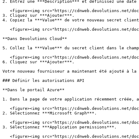
2. Entrez une ***Description*** et définissez une date 
   <figure><img src="https://cdnweb.devolutions.net/docs/docs_en_kb_KB2299.png" alt=""><figcaption></figcaption></figure>

3. Cliquez sur ***Ajouter***.

4. Copiez la ***Value*** de votre nouveau secret client
   <figure><img src="https://cdnweb.devolutions.net/docs/docs_en_kb_KB2300.png" alt=""><figcaption></figcaption></figure>

**Dans Devolutions Cloud**

5. Collez la ***Value*** du secret client dans le champ
   <figure><img src="https://cdnweb.devolutions.net/docs/docs_en_kb_KB2301.png" alt=""><figcaption></figcaption></figure>

6. Cliquez sur ***Ajouter***.

Votre nouveau fournisseur a maintenant été ajouté à la 
### Définir les autorisations API

**Dans le portail Azure**

1. Dans la page de votre application récemment créée, a
   <figure><img src="https://cdnweb.devolutions.net/docs/docs_en_kb_KB2314.png" alt=""><figcaption></figcaption></figure>

2. Sélectionnez ***Microsoft Graph***.

   <figure><img src="https://cdnweb.devolutions.net/docs/docs_en_kb_KB2303.png" alt=""><figcaption></figcaption></figure>

3. Sélectionnez ***Application permissions***.

   <figure><img src="https://cdnweb.devolutions.net/docs/docs_en_kb_KB2304.png" alt=""><figcaption></figcaption></figure>
