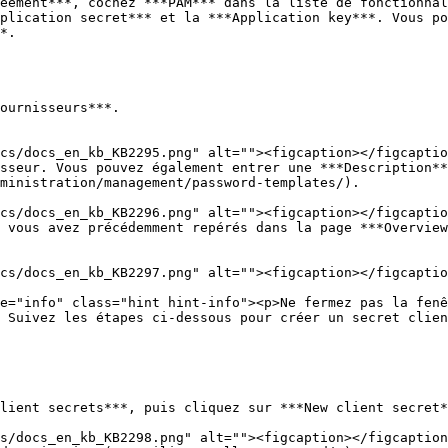
eement***, cochez ***PAM*** dans la liste de fonctionnal
plication secret*** et la ***Application key***. Vous po
*.

ournisseurs***.

sseur. Vous pouvez également entrer une ***Description**
ministration/management/password-templates/).

 vous avez précédemment repérés dans la page ***Overview
 Suivez les étapes ci-dessous pour créer un secret clien
lient secrets***, puis cliquez sur ***New client secret*