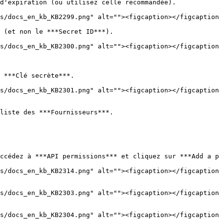
d'expiration (ou utilisez celle recommandée).

 (et non le ***Secret ID***).

 ***Clé secrète***.

liste des ***Fournisseurs***.

ccédez à ***API permissions*** et cliquez sur ***Add a p