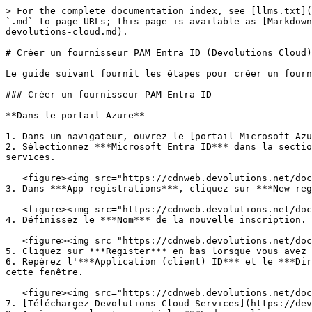
> For the complete documentation index, see [llms.txt](
`.md` to page URLs; this page is available as [Markdown
devolutions-cloud.md).

# Créer un fournisseur PAM Entra ID (Devolutions Cloud)

Le guide suivant fournit les étapes pour créer un fourn
### Créer un fournisseur PAM Entra ID

**Dans le portail Azure**

1. Dans un navigateur, ouvrez le [portail Microsoft Azu
2. Sélectionnez ***Microsoft Entra ID*** dans la sectio
services.

   <figure><img src="https://cdnweb.devolutions.net/docs/docs_en_kb_KB2291.png" alt=""><figcaption></figcaption></figure>

3. Dans ***App registrations***, cliquez sur ***New reg
   <figure><img src="https://cdnweb.devolutions.net/docs/docs_en_kb_KB2292.png" alt=""><figcaption></figcaption></figure>

4. Définissez le ***Nom*** de la nouvelle inscription.

   <figure><img src="https://cdnweb.devolutions.net/docs/docs_en_kb_KB2315.png" alt=""><figcaption></figcaption></figure>

5. Cliquez sur ***Register*** en bas lorsque vous avez 
6. Repérez l'***Application (client) ID*** et le ***Dir
cette fenêtre.

   <figure><img src="https://cdnweb.devolutions.net/docs/docs_en_kb_KB2294.png" alt=""><figcaption></figcaption></figure>

7. [Téléchargez Devolutions Cloud Services](https://dev