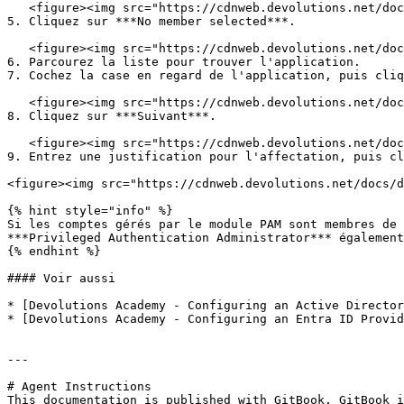
   <figure><img src="https://cdnweb.devolutions.net/docs/docs_en_kb_KB2308.png" alt=""><figcaption></figcaption></figure>

5. Cliquez sur ***No member selected***.

   <figure><img src="https://cdnweb.devolutions.net/docs/docs_en_kb_KB2309.png" alt=""><figcaption></figcaption></figure>

6. Parcourez la liste pour trouver l'application.

7. Cochez la case en regard de l'application, puis cliq
   <figure><img src="https://cdnweb.devolutions.net/docs/docs_en_kb_KB2310.png" alt=""><figcaption></figcaption></figure>

8. Cliquez sur ***Suivant***.

   <figure><img src="https://cdnweb.devolutions.net/docs/docs_en_kb_KB2311.png" alt=""><figcaption></figcaption></figure>

9. Entrez une justification pour l'affectation, puis cl
<figure><img src="https://cdnweb.devolutions.net/docs/d
{% hint style="info" %}

Si les comptes gérés par le module PAM sont membres de 
***Privileged Authentication Administrator*** également
{% endhint %}

#### Voir aussi

* [Devolutions Academy - Configuring an Active Director
* [Devolutions Academy - Configuring an Entra ID Provid
---

# Agent Instructions

This documentation is published with GitBook. GitBook i