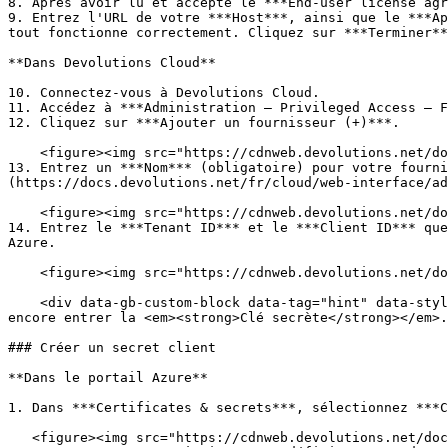
8. Après avoir lu et accepté le ***End-user license agr
9. Entrez l'URL de votre ***Host***, ainsi que le ***Ap
tout fonctionne correctement. Cliquez sur ***Terminer**
**Dans Devolutions Cloud**

10. Connectez-vous à Devolutions Cloud.

11. Accédez à ***Administration – Privileged Access – F
12. Cliquez sur ***Ajouter un fournisseur (+)***.

    <figure><img src="https://cdnweb.devolutions.net/docs/docs_en_kb_KB2295.png" alt=""><figcaption></figcaption></figure>

13. Entrez un ***Nom*** (obligatoire) pour votre fourni
(https://docs.devolutions.net/fr/cloud/web-interface/ad
    <figure><img src="https://cdnweb.devolutions.net/docs/docs_en_kb_KB2296.png" alt=""><figcaption></figcaption></figure>

14. Entrez le ***Tenant ID*** et le ***Client ID*** que
Azure.

    <figure><img src="https://cdnweb.devolutions.net/docs/docs_en_kb_KB2297.png" alt=""><figcaption></figcaption></figure>

    <div data-gb-custom-block data-tag="hint" data-style="info" class="hint hint-info"><p>Ne fermez pas la fenêtre des paramètres du fournisseur, car vous devez 
encore entrer la <em><strong>Clé secrète</strong></em>.
### Créer un secret client

**Dans le portail Azure**

1. Dans ***Certificates & secrets***, sélectionnez ***C
   <figure><img src="https://cdnweb.devolutions.net/docs/docs_en_kb_KB2298.png" alt=""><figcaption></figcaption></figure>
