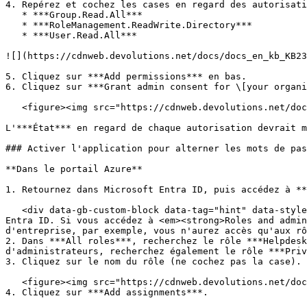
4. Repérez et cochez les cases en regard des autorisati
   * ***Group.Read.All***

   * ***RoleManagement.ReadWrite.Directory***

   * ***User.Read.All***

![](https://cdnweb.devolutions.net/docs/docs_en_kb_KB23
5. Cliquez sur ***Add permissions*** en bas.

6. Cliquez sur ***Grant admin consent for \[your organi
   <figure><img src="https://cdnweb.devolutions.net/docs/docs_en_kb_KB2306.png" alt=""><figcaption></figcaption></figure>

L'***État*** en regard de chaque autorisation devrait m
### Activer l'application pour alterner les mots de pas
**Dans le portail Azure**

1. Retournez dans Microsoft Entra ID, puis accédez à **
   <div data-gb-custom-block data-tag="hint" data-style="warning" class="hint hint-warning"><p>Assurez-vous de revenir à la vue d'ensemble principale de Microsoft 
Entra ID. Si vous accédez à <em><strong>Roles and admin
d'entreprise, par exemple, vous n'aurez accès qu'aux rô
2. Dans ***All roles***, recherchez le rôle ***Helpdesk
d'administrateurs, recherchez également le rôle ***Priv
3. Cliquez sur le nom du rôle (ne cochez pas la case).

   <figure><img src="https://cdnweb.devolutions.net/docs/docs_en_kb_KB2307.png" alt=""><figcaption></figcaption></figure>

4. Cliquez sur ***Add assignments***.
