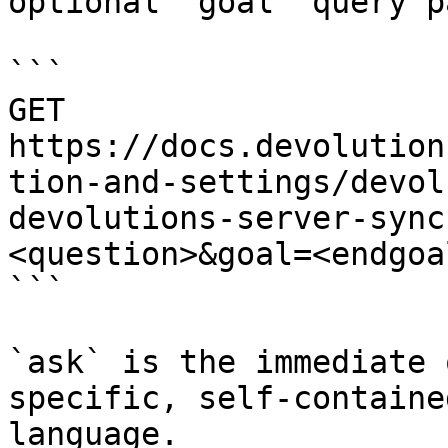
optional `goal` query p
```

GET 
https://docs.devolution
tion-and-settings/devol
devolutions-server-sync
<question>&goal=<endgoal
```

`ask` is the immediate 
specific, self-containe
language.
