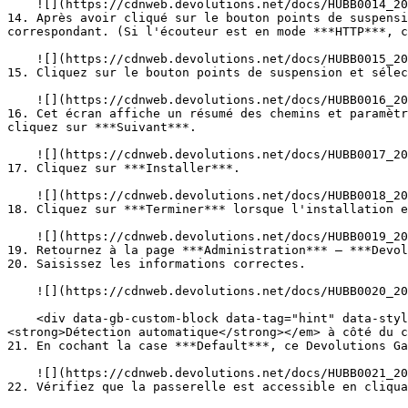
    ![](https://cdnweb.devolutions.net/docs/HUBB0014_2024_1.png)

14. Après avoir cliqué sur le bouton points de suspensi
correspondant. (Si l'écouteur est en mode ***HTTP***, c
    ![](https://cdnweb.devolutions.net/docs/HUBB0015_2024_1.png)

15. Cliquez sur le bouton points de suspension et sélec
    ![](https://cdnweb.devolutions.net/docs/HUBB0016_2024_1.png)

16. Cet écran affiche un résumé des chemins et paramètr
cliquez sur ***Suivant***.

    ![](https://cdnweb.devolutions.net/docs/HUBB0017_2024_1.png)

17. Cliquez sur ***Installer***.

    ![](https://cdnweb.devolutions.net/docs/HUBB0018_2024_1.png)

18. Cliquez sur ***Terminer*** lorsque l'installation e
    ![](https://cdnweb.devolutions.net/docs/HUBB0019_2024_1.png)

19. Retournez à la page ***Administration*** – ***Devol
20. Saisissez les informations correctes.

    ![](https://cdnweb.devolutions.net/docs/HUBB0020_2024_1.png)

    <div data-gb-custom-block data-tag="hint" data-style="info" class="hint hint-info"><p>Une fois l'URL de Devolutions Gateway saisie, cliquez sur <em>
<strong>Détection automatique</strong></em> à côté du c
21. En cochant la case ***Default***, ce Devolutions Ga
    ![](https://cdnweb.devolutions.net/docs/HUBB0021_2024_1.png)

22. Vérifiez que la passerelle est accessible en cliqua