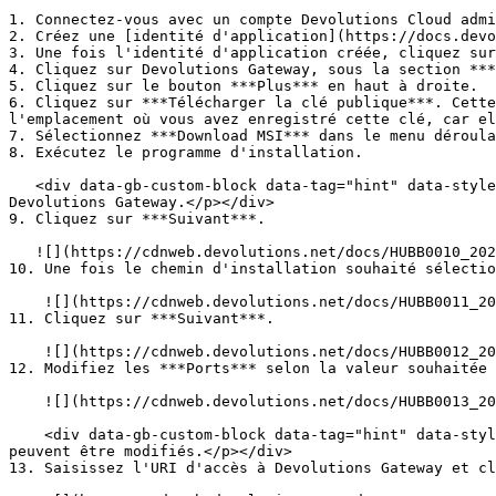
1. Connectez-vous avec un compte Devolutions Cloud admi
2. Créez une [identité d'application](https://docs.devo
3. Une fois l'identité d'application créée, cliquez sur
4. Cliquez sur Devolutions Gateway, sous la section ***
5. Cliquez sur le bouton ***Plus*** en haut à droite.

6. Cliquez sur ***Télécharger la clé publique***. Cette
l'emplacement où vous avez enregistré cette clé, car el
7. Sélectionnez ***Download MSI*** dans le menu déroula
8. Exécutez le programme d'installation.

   <div data-gb-custom-block data-tag="hint" data-style="info" class="hint hint-info"><p>Le programme d'installation doit être exécuté sur le serveur hébergeant 
Devolutions Gateway.</p></div>

9. Cliquez sur ***Suivant***.

   ![](https://cdnweb.devolutions.net/docs/HUBB0010_2024_1.png)

10. Une fois le chemin d'installation souhaité sélectio
    ![](https://cdnweb.devolutions.net/docs/HUBB0011_2024_1.png)

11. Cliquez sur ***Suivant***.

    ![](https://cdnweb.devolutions.net/docs/HUBB0012_2024_1.png)

12. Modifiez les ***Ports*** selon la valeur souhaitée 
    ![](https://cdnweb.devolutions.net/docs/HUBB0013_2024_1.png)

    <div data-gb-custom-block data-tag="hint" data-style="info" class="hint hint-info"><p>Les ports par défaut HTTP(S) et TCP sont respectivement 7171 et 8181, mais 
peuvent être modifiés.</p></div>

13. Saisissez l'URI d'accès à Devolutions Gateway et cl