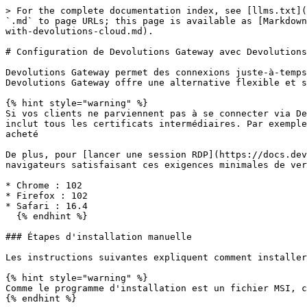
> For the complete documentation index, see [llms.txt](
`.md` to page URLs; this page is available as [Markdown
with-devolutions-cloud.md).

# Configuration de Devolutions Gateway avec Devolutions
Devolutions Gateway permet des connexions juste-à-temps
Devolutions Gateway offre une alternative flexible et s
{% hint style="warning" %}

Si vos clients ne parviennent pas à se connecter via De
inclut tous les certificats intermédiaires. Par exemple
acheté

De plus, pour [lancer une session RDP](https://docs.dev
navigateurs satisfaisant ces exigences minimales de ver
* Chrome : 102

* Firefox : 102

* Safari : 16.4

  {% endhint %}

### Étapes d'installation manuelle

Les instructions suivantes expliquent comment installer
{% hint style="warning" %}

Comme le programme d'installation est un fichier MSI, c
{% endhint %}
