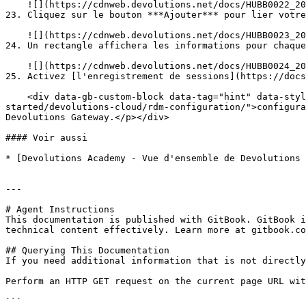
    ![](https://cdnweb.devolutions.net/docs/HUBB0022_2024_1.png)

23. Cliquez sur le bouton ***Ajouter*** pour lier votre
    ![](https://cdnweb.devolutions.net/docs/HUBB0023_2024_1.png)

24. Un rectangle affichera les informations pour chaque
    ![](https://cdnweb.devolutions.net/docs/HUBB0024_2024_1.png)

25. Activez [l'enregistrement de sessions](https://docs
    <div data-gb-custom-block data-tag="hint" data-style="info" class="hint hint-info"><p>Consultez la <a href="https://docs.devolutions.net/fr/gateway/getting-
started/devolutions-cloud/rdm-configuration/">configura
Devolutions Gateway.</p></div>

#### Voir aussi

* [Devolutions Academy - Vue d'ensemble de Devolutions 
---

# Agent Instructions

This documentation is published with GitBook. GitBook i
technical content effectively. Learn more at gitbook.co
## Querying This Documentation

If you need additional information that is not directly
Perform an HTTP GET request on the current page URL wit
```
