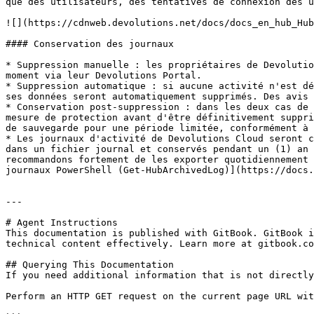
que des utilisateurs, des tentatives de connexion des u
![](https://cdnweb.devolutions.net/docs/docs_en_hub_Hub
#### Conservation des journaux

* Suppression manuelle : les propriétaires de Devolutio
moment via leur Devolutions Portal.

* Suppression automatique : si aucune activité n'est dé
ses données seront automatiquement supprimés. Des avis 
* Conservation post-suppression : dans les deux cas de 
mesure de protection avant d'être définitivement suppri
de sauvegarde pour une période limitée, conformément à 
* Les journaux d'activité de Devolutions Cloud seront c
dans un fichier journal et conservés pendant un (1) an 
recommandons fortement de les exporter quotidiennement 
journaux PowerShell (Get-HubArchivedLog)](https://docs.
---

# Agent Instructions

This documentation is published with GitBook. GitBook i
technical content effectively. Learn more at gitbook.co
## Querying This Documentation

If you need additional information that is not directly
Perform an HTTP GET request on the current page URL wit