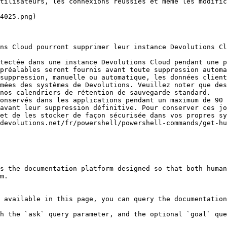
tilisateurs, les connexions réussies et même les modific
4025.png)

ns Cloud pourront supprimer leur instance Devolutions Cl
tectée dans une instance Devolutions Cloud pendant une p
préalables seront fournis avant toute suppression automa
suppression, manuelle ou automatique, les données client
mées des systèmes de Devolutions. Veuillez noter que des
nos calendriers de rétention de sauvegarde standard.

onservés dans les applications pendant un maximum de 90 
avant leur suppression définitive. Pour conserver ces jo
et de les stocker de façon sécurisée dans vos propres sy
devolutions.net/fr/powershell/powershell-commands/get-hu
s the documentation platform designed so that both human
m.

 available in this page, you can query the documentation
h the `ask` query parameter, and the optional `goal` que