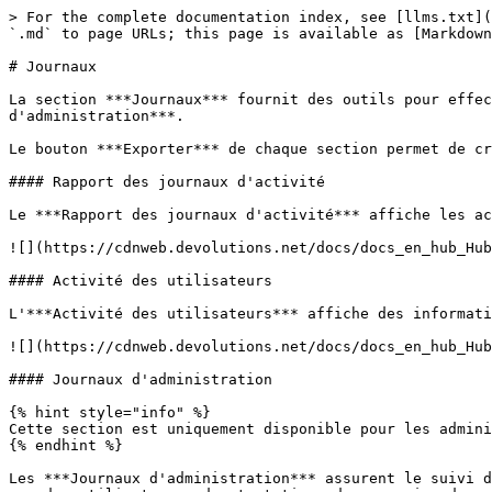
> For the complete documentation index, see [llms.txt](
`.md` to page URLs; this page is available as [Markdown
# Journaux

La section ***Journaux*** fournit des outils pour effec
d'administration***.

Le bouton ***Exporter*** de chaque section permet de cr
#### Rapport des journaux d'activité

Le ***Rapport des journaux d'activité*** affiche les ac
![](https://cdnweb.devolutions.net/docs/docs_en_hub_Hub
#### Activité des utilisateurs

L'***Activité des utilisateurs*** affiche des informati
![](https://cdnweb.devolutions.net/docs/docs_en_hub_Hub
#### Journaux d'administration

{% hint style="info" %}

Cette section est uniquement disponible pour les admini
{% endhint %}

Les ***Journaux d'administration*** assurent le suivi d