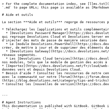
> For the complete documentation index, see [llms.txt](
`.md` to page URLs; this page is available as [Markdown
# Aide et outils

La section ***Aide et outils*** regorge de ressources p
* Téléchargez les [applications et outils complémentair
  * [Devolutions Password Manager](https://docs.devolutions.net/fr/password-manager/overview/devolutions-password-manager/) est une application mobile et de bureau 
qui regroupe Devolutions Cloud et Devolutions Server en
d'injecter des mots de passe de manière sécurisée dans 
  * Le [module Devolutions.PowerShell](https://docs.devolutions.net/fr/powershell/devolutions-cloud-powershell/powershell-module/), qui vous permet d'accéder, de 
créer, de mettre à jour et de supprimer des éléments da
  * [Devolutions Gateway](https://docs.devolutions.net/fr/gateway/overview/what-is-gateway/), qui fournit un accès juste-à-temps autorisé aux ressources dans des 
réseaux segmentés.

  * Les [Devolutions Cloud Services](https://docs.devolutions.net/fr/pam/pam-with-devolutions-cloud/pam-service/), qui facilitent l'installation et l'intégration de 
nos modules, tels que le module de gestion des accès à 
* [Importez](https://docs.devolutions.net/fr/cloud/web-
données vers et depuis Devolutions Cloud.

* Besoin d'aide ? Consultez les ressources de notre cen
avec la communauté sur notre [forum](https://forum.devo
(https://blog.devolutions.net/category/tips-and-tricks)
* Consultez les [nouvelles de version](https://docs.dev
---

# Agent Instructions

This documentation is published with GitBook. GitBook i