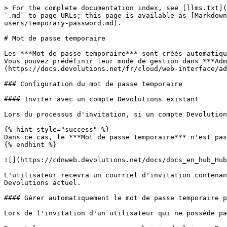
> For the complete documentation index, see [llms.txt](
`.md` to page URLs; this page is available as [Markdown
users/temporary-password.md).

# Mot de passe temporaire

Les ***Mot de passe temporaire*** sont créés automatiqu
Vous pouvez prédéfinir leur mode de gestion dans ***Adm
(https://docs.devolutions.net/fr/cloud/web-interface/ad
### Configuration du mot de passe temporaire

#### Inviter avec un compte Devolutions existant

Lors du processus d'invitation, si un compte Devolution
{% hint style="success" %}

Dans ce cas, le ***Mot de passe temporaire*** n'est pas
{% endhint %}

![](https://cdnweb.devolutions.net/docs/docs_en_hub_Hub
L'utilisateur recevra un courriel d'invitation contenan
Devolutions actuel.

#### Gérer automatiquement le mot de passe temporaire p
Lors de l'invitation d'un utilisateur qui ne possède pa