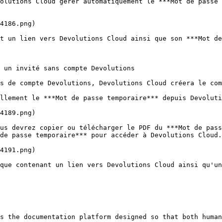
olutions Cloud gérer automatiquement le ***Mot de passe 
4186.png)

t un lien vers Devolutions Cloud ainsi que son ***Mot de
 un invité sans compte Devolutions

s de compte Devolutions, Devolutions Cloud créera le com
llement le ***Mot de passe temporaire*** depuis Devoluti
4189.png)

us devrez copier ou télécharger le PDF du ***Mot de pass
de passe temporaire*** pour accéder à Devolutions Cloud.

4191.png)

que contenant un lien vers Devolutions Cloud ainsi qu'un
s the documentation platform designed so that both human