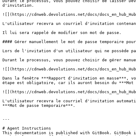
Durant le processus, vous pouvez choisir de laisser Dev
d'invitation.

![](https://cdnweb.devolutions.net/docs/docs_en_hub_Hub
L'utilisateur recevra un courriel d'invitation contenan
Il lui sera rappelé de modifier son mot de passe.

#### Gérer manuellement le mot de passe temporaire pour
Lors de l'invitation d'un utilisateur qui ne possède pa
Durant le processus, vous pouvez choisir de gérer manue
![](https://cdnweb.devolutions.net/docs/docs_en_hub_Hub
Dans la fenêtre ***Rapport d'invitation en masse***, vo
étape est obligatoire, car ils auront besoin du ***Mot 
![](https://cdnweb.devolutions.net/docs/docs_en_hub_Hub
L'utilisateur recevra le courriel d'invitation automati
***Mot de passe temporaire***.

---

# Agent Instructions

This documentation is published with GitBook. GitBook i