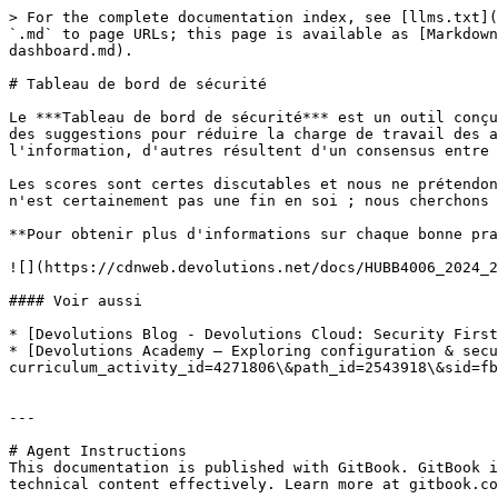
> For the complete documentation index, see [llms.txt](
`.md` to page URLs; this page is available as [Markdown
dashboard.md).

# Tableau de bord de sécurité

Le ***Tableau de bord de sécurité*** est un outil conçu
des suggestions pour réduire la charge de travail des a
l'information, d'autres résultent d'un consensus entre 
Les scores sont certes discutables et nous ne prétendon
n'est certainement pas une fin en soi ; nous cherchons 
**Pour obtenir plus d'informations sur chaque bonne pra
![](https://cdnweb.devolutions.net/docs/HUBB4006_2024_2
#### Voir aussi

* [Devolutions Blog - Devolutions Cloud: Security First
* [Devolutions Academy – Exploring configuration & secu
curriculum_activity_id=4271806\&path_id=2543918\&sid=fb
---

# Agent Instructions

This documentation is published with GitBook. GitBook i
technical content effectively. Learn more at gitbook.co