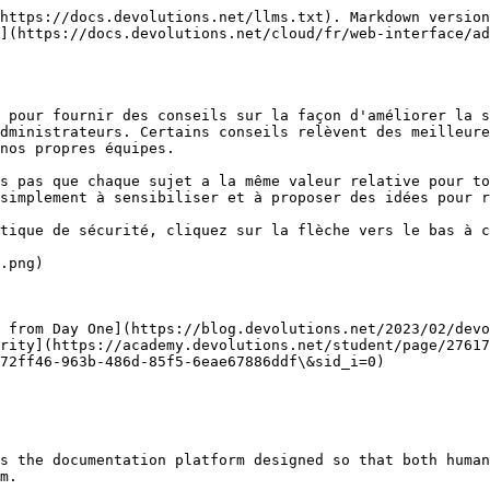
https://docs.devolutions.net/llms.txt). Markdown version
](https://docs.devolutions.net/cloud/fr/web-interface/ad
 pour fournir des conseils sur la façon d'améliorer la s
dministrateurs. Certains conseils relèvent des meilleure
nos propres équipes.

s pas que chaque sujet a la même valeur relative pour to
simplement à sensibiliser et à proposer des idées pour r
tique de sécurité, cliquez sur la flèche vers le bas à c
.png)

 from Day One](https://blog.devolutions.net/2023/02/devo
rity](https://academy.devolutions.net/student/page/2761
72ff46-963b-486d-85f5-6eae67886ddf\&sid_i=0)

s the documentation platform designed so that both human
m.
