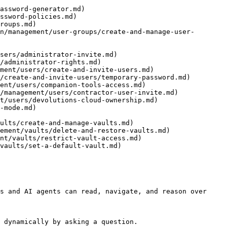
assword-generator.md)

ssword-policies.md)

roups.md)

n/management/user-groups/create-and-manage-user-
sers/administrator-invite.md)

/administrator-rights.md)

ment/users/create-and-invite-users.md)

/create-and-invite-users/temporary-password.md)

ent/users/companion-tools-access.md)

/management/users/contractor-user-invite.md)

t/users/devolutions-cloud-ownership.md)

-mode.md)

ults/create-and-manage-vaults.md)

ement/vaults/delete-and-restore-vaults.md)

nt/vaults/restrict-vault-access.md)

vaults/set-a-default-vault.md)

s and AI agents can read, navigate, and reason over 
 dynamically by asking a question.
