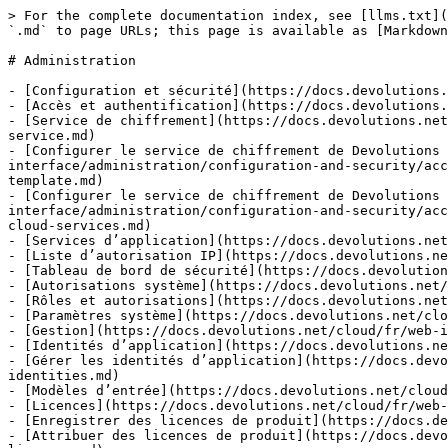
> For the complete documentation index, see [llms.txt](
`.md` to page URLs; this page is available as [Markdown
# Administration

- [Configuration et sécurité](https://docs.devolutions.
- [Accès et authentification](https://docs.devolutions.
- [Service de chiffrement](https://docs.devolutions.net
service.md)

- [Configurer le service de chiffrement de Devolutions 
interface/administration/configuration-and-security/acc
template.md)

- [Configurer le service de chiffrement de Devolutions 
interface/administration/configuration-and-security/acc
cloud-services.md)

- [Services d’application](https://docs.devolutions.net
- [Liste d’autorisation IP](https://docs.devolutions.ne
- [Tableau de bord de sécurité](https://docs.devolution
- [Autorisations système](https://docs.devolutions.net/
- [Rôles et autorisations](https://docs.devolutions.net
- [Paramètres système](https://docs.devolutions.net/clo
- [Gestion](https://docs.devolutions.net/cloud/fr/web-i
- [Identités d’application](https://docs.devolutions.ne
- [Gérer les identités d’application](https://docs.devo
identities.md)

- [Modèles d’entrée](https://docs.devolutions.net/cloud
- [Licences](https://docs.devolutions.net/cloud/fr/web-
- [Enregistrer des licences de produit](https://docs.de
- [Attribuer des licences de produit](https://docs.devo