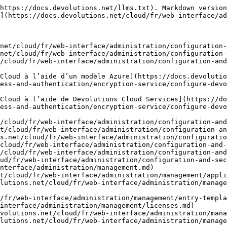
https://docs.devolutions.net/llms.txt). Markdown version
](https://docs.devolutions.net/cloud/fr/web-interface/ad
net/cloud/fr/web-interface/administration/configuration-
net/cloud/fr/web-interface/administration/configuration-
/cloud/fr/web-interface/administration/configuration-and
Cloud à l’aide d’un modèle Azure](https://docs.devolutio
ess-and-authentication/encryption-service/configure-devo
Cloud à l’aide de Devolutions Cloud Services](https://do
ess-and-authentication/encryption-service/configure-devo
/cloud/fr/web-interface/administration/configuration-and
t/cloud/fr/web-interface/administration/configuration-an
s.net/cloud/fr/web-interface/administration/configuratio
cloud/fr/web-interface/administration/configuration-and-
/cloud/fr/web-interface/administration/configuration-and
ud/fr/web-interface/administration/configuration-and-sec
nterface/administration/management.md)

t/cloud/fr/web-interface/administration/management/appli
lutions.net/cloud/fr/web-interface/administration/manage
/fr/web-interface/administration/management/entry-templa
interface/administration/management/licenses.md)

volutions.net/cloud/fr/web-interface/administration/mana
lutions.net/cloud/fr/web-interface/administration/manage