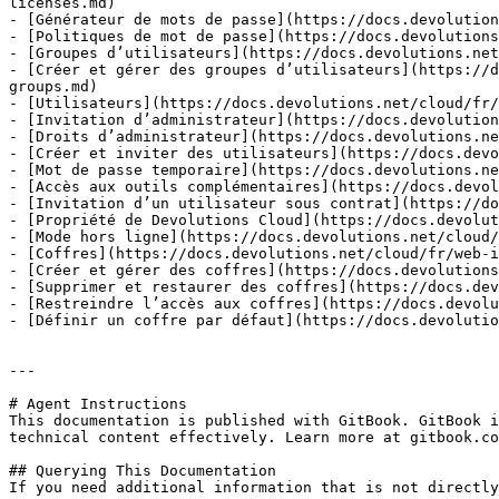
licenses.md)

- [Générateur de mots de passe](https://docs.devolution
- [Politiques de mot de passe](https://docs.devolutions
- [Groupes d’utilisateurs](https://docs.devolutions.net
- [Créer et gérer des groupes d’utilisateurs](https://d
groups.md)

- [Utilisateurs](https://docs.devolutions.net/cloud/fr/
- [Invitation d’administrateur](https://docs.devolution
- [Droits d’administrateur](https://docs.devolutions.ne
- [Créer et inviter des utilisateurs](https://docs.devo
- [Mot de passe temporaire](https://docs.devolutions.ne
- [Accès aux outils complémentaires](https://docs.devol
- [Invitation d’un utilisateur sous contrat](https://do
- [Propriété de Devolutions Cloud](https://docs.devolut
- [Mode hors ligne](https://docs.devolutions.net/cloud/
- [Coffres](https://docs.devolutions.net/cloud/fr/web-i
- [Créer et gérer des coffres](https://docs.devolutions
- [Supprimer et restaurer des coffres](https://docs.dev
- [Restreindre l’accès aux coffres](https://docs.devolu
- [Définir un coffre par défaut](https://docs.devolutio
---

# Agent Instructions

This documentation is published with GitBook. GitBook i
technical content effectively. Learn more at gitbook.co
## Querying This Documentation

If you need additional information that is not directly