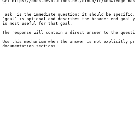
GET https://docs.devolutions.net/cloud/fr/knowledge-bas
```

`ask` is the immediate question: it should be specific,
`goal` is optional and describes the broader end goal y
is most useful for that goal.

The response will contain a direct answer to the questi
Use this mechanism when the answer is not explicitly pr