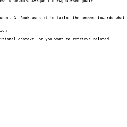
ew-issue.md?ask=<question>&goal=<endgoal>

user. GitBook uses it to tailor the answer towards what 
ion.

itional context, or you want to retrieve related 