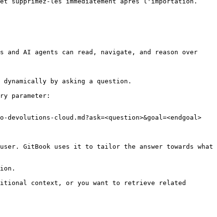
et supprimez-les immédiatement après l'importation.

s and AI agents can read, navigate, and reason over 
 dynamically by asking a question.

ry parameter:

o-devolutions-cloud.md?ask=<question>&goal=<endgoal>

user. GitBook uses it to tailor the answer towards what 
ion.

itional context, or you want to retrieve related 