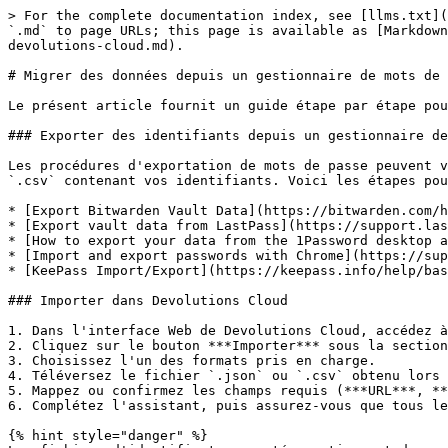
> For the complete documentation index, see [llms.txt](
`.md` to page URLs; this page is available as [Markdown
devolutions-cloud.md).

# Migrer des données depuis un gestionnaire de mots de 
Le présent article fournit un guide étape par étape pou
### Exporter des identifiants depuis un gestionnaire de
Les procédures d'exportation de mots de passe peuvent v
`.csv` contenant vos identifiants. Voici les étapes pou
* [Export Bitwarden Vault Data](https://bitwarden.com/h
* [Export vault data from LastPass](https://support.las
* [How to export your data from the 1Password desktop a
* [Import and export passwords with Chrome](https://sup
* [KeePass Import/Export](https://keepass.info/help/bas
### Importer dans Devolutions Cloud

1. Dans l'interface Web de Devolutions Cloud, accédez à
2. Cliquez sur le bouton ***Importer*** sous la section
3. Choisissez l'un des formats pris en charge.

4. Téléversez le fichier `.json` ou `.csv` obtenu lors 
5. Mappez ou confirmez les champs requis (***URL***, **
6. Complétez l'assistant, puis assurez-vous que tous le
{% hint style="danger" %}
