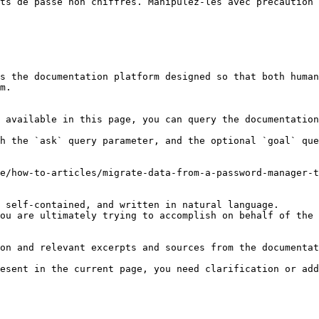
ts de passe non chiffrés. Manipulez-les avec précaution 
s the documentation platform designed so that both human
m.

 available in this page, you can query the documentation
h the `ask` query parameter, and the optional `goal` que
e/how-to-articles/migrate-data-from-a-password-manager-t
 self-contained, and written in natural language.

ou are ultimately trying to accomplish on behalf of the 
on and relevant excerpts and sources from the documentat
esent in the current page, you need clarification or add