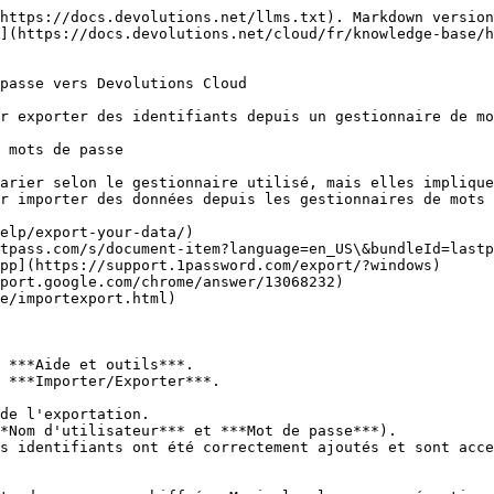
https://docs.devolutions.net/llms.txt). Markdown version
](https://docs.devolutions.net/cloud/fr/knowledge-base/h
passe vers Devolutions Cloud

r exporter des identifiants depuis un gestionnaire de mo
 mots de passe

arier selon le gestionnaire utilisé, mais elles implique
r importer des données depuis les gestionnaires de mots 
elp/export-your-data/)

tpass.com/s/document-item?language=en_US\&bundleId=lastp
pp](https://support.1password.com/export/?windows)

port.google.com/chrome/answer/13068232)

e/importexport.html)

 ***Aide et outils***.

 ***Importer/Exporter***.

de l'exportation.

*Nom d'utilisateur*** et ***Mot de passe***).

s identifiants ont été correctement ajoutés et sont acce