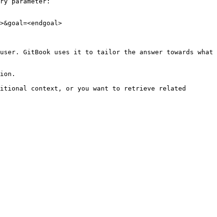
ry parameter:

>&goal=<endgoal>

user. GitBook uses it to tailor the answer towards what 
ion.

itional context, or you want to retrieve related 