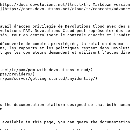
https://docs.devolutions.net/llms.txt). Markdown version
](https://docs.devolutions.net/cloud/fr/concepts/advance
avail d'accès privilégié de Devolutions Cloud avec des s
volutions PAM, Devolutions Cloud peut représenter des so
sés, tout en centralisant le contrôle d'accès et l'audit
découverte de comptes privilégiés, la rotation des mots 
ns, les rapports et les politiques restent dans Devoluti
t que les opérateurs demandent et utilisent l'accès dire
.net/fr/pam/pam-with-devolutions-cloud/)

pts/providers/)

r/pam/server/getting-started/anyidentity/)

s the documentation platform designed so that both human
m.

 available in this page, you can query the documentation