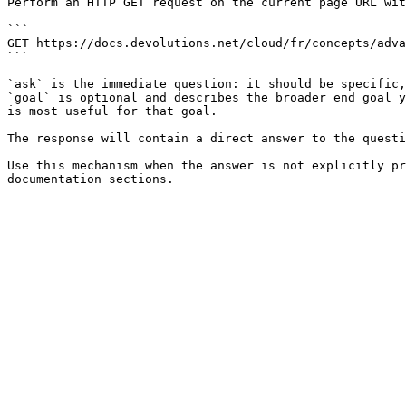
Perform an HTTP GET request on the current page URL wit
```

GET https://docs.devolutions.net/cloud/fr/concepts/adva
```

`ask` is the immediate question: it should be specific,
`goal` is optional and describes the broader end goal y
is most useful for that goal.

The response will contain a direct answer to the questi
Use this mechanism when the answer is not explicitly pr