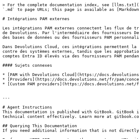
> For the complete documentation index, see [llms.txt](
`.md` to page URLs; this page is available as [Markdown
# Intégrations PAM externes

Les intégrations PAM externes connectent les flux de tr
de Devolutions. Par l'intermédiaire des fournisseurs De
des bases de données ou des fournisseurs PAM personnali
Dans Devolutions Cloud, ces intégrations permettent la 
contre des systèmes externes, tandis que les approbatio
comptes Entra ID élevés via des fournisseurs PAM pendan
#### Sujets connexes

* [PAM with Devolutions Cloud](https://docs.devolutions
* [Providers](https://docs.devolutions.net/fr/pam/conce
* [Custom PAM providers](https://docs.devolutions.net/f
---

# Agent Instructions

This documentation is published with GitBook. GitBook i
technical content effectively. Learn more at gitbook.co
## Querying This Documentation

If you need additional information that is not directly